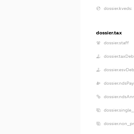
dossier.kveds:
dossier.tax
dossier.staff
dossier.taxDeb
dossier.esvDeb
dossier.ndsPay
dossier.ndsAn
dossier.single
dossier.non_pr