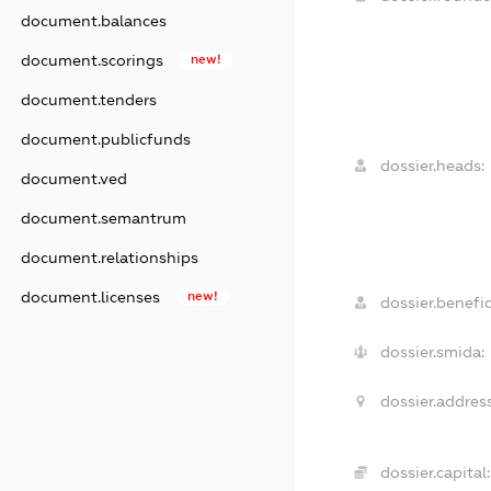
document.balances
document.scorings
new!
document.tenders
document.publicfunds
dossier.heads:
document.ved
document.semantrum
document.relationships
document.licenses
new!
dossier.benefic
dossier.smida:
dossier.address
dossier.capital: