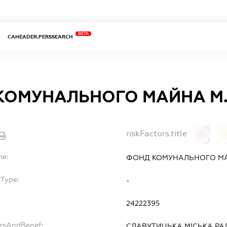
BETA
CAHEADER.PERSSEARCH
КОМУНАЛЬНОГО МАЙНА М.
riskFactors.title
0
0
me:
ФОНД КОМУНАЛЬНОГО МА
bType:
-
24222395
ersAndBenef:
СЛАВУТИЦЬКА МІСЬКА Р