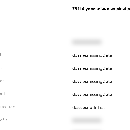
75.11.4
управління на рівні ра
XXXXXXXXXX
t
dossier.missingData
t
dossier.missingData
er
dossier.missingData
nul
dossier.missingData
_tax_reg
dossier.notInList
ofit
XXXXXXXXXX