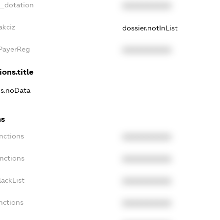
t_dotation
XXXXXXXXXX
akciz
dossier.notInList
xPayerReg
XXXXXXXXXX
ions.title
ns.noData
ns
nctions
XXXXXXXXXX
nctions
XXXXXXXXXX
ackList
XXXXXXXXXX
nctions
XXXXXXXXXX