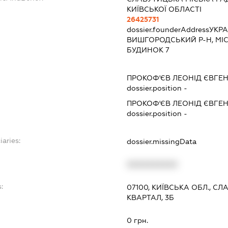
КИЇВСЬКОЇ ОБЛАСТІ
26425731
dossier.founderAddress
УКРА
ВИШГОРОДСЬКИЙ Р-Н, МІС
БУДИНОК 7
ПРОКОФ'ЄВ ЛЕОНІД ЄВГЕ
dossier.position -
ПРОКОФ'ЄВ ЛЕОНІД ЄВГЕ
dossier.position -
iaries:
dossier.missingData
XXXXXXXXXX
:
07100, КИЇВСЬКА ОБЛ., С
КВАРТАЛ, 3Б
0 грн.