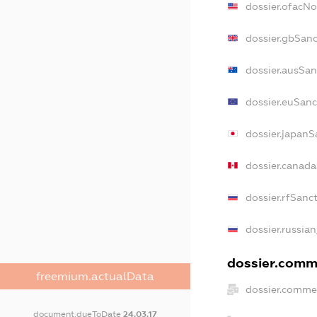
dossier.ofacN
dossier.gbSanc
dossier.ausSan
dossier.euSanc
dossier.japanS
dossier.canad
dossier.rfSanc
dossier.russian
dossier.comme
freemium.actualData
dossier.commer
document.dueToDate
24.03.17