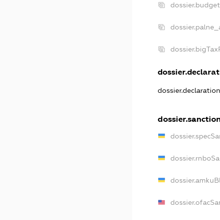
dossier.budge
dossier.palne_
dossier.bigTa
dossier.declarat
dossier.declaratio
dossier.sanctio
dossier.specSa
dossier.rnboSa
dossier.amkuBl
dossier.ofacSa