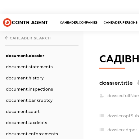
CONTR AGENT
CAHEADER.COMPANIES
CAHEADER.PERSONS
CAHEADER.SEARCH
document.dossier
САДІВН
document.statements
document.history
dossier.title
document.inspections
dossier.fullNa
document.bankruptcy
document.court
dossier.opfSub
document.taxdebts
dossier.edrpo:
document.enforcements