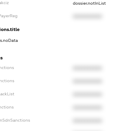
akciz
dossier.notInList
xPayerReg
XXXXXXXXXX
ons.title
ns.noData
ns
nctions
XXXXXXXXXX
nctions
XXXXXXXXXX
ackList
XXXXXXXXXX
nctions
XXXXXXXXXX
onSdnSanctions
XXXXXXXXXX