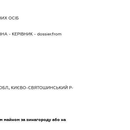
НИХ ОСІБ
ВНА
-
КЕРІВНИК
- dossier.from
А ОБЛ., КИЄВО-СВЯТОШИНСЬКИЙ Р-
м майном за винагороду або на