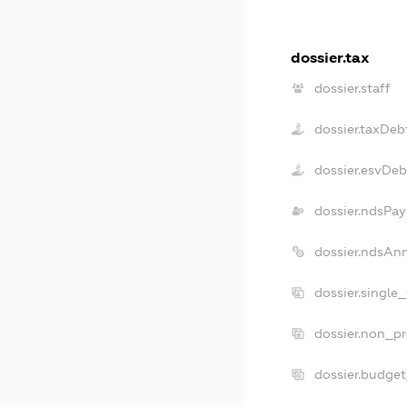
dossier.tax
dossier.staff
dossier.taxDeb
dossier.esvDeb
dossier.ndsPay
dossier.ndsAn
dossier.single
dossier.non_pr
dossier.budge