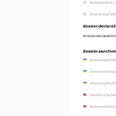
dossier.palne_
dossier.bigTa
dossier.declarati
dossier.declaratio
dossier.sanctio
dossier.specSa
dossier.rnboSa
dossier.amkuBl
dossier.ofacSa
dossier.ofacN