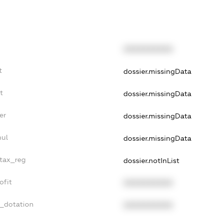
XXXXXXXXXX
t
dossier.missingData
t
dossier.missingData
er
dossier.missingData
nul
dossier.missingData
_tax_reg
dossier.notInList
ofit
XXXXXXXXXX
t_dotation
XXXXXXXXXX