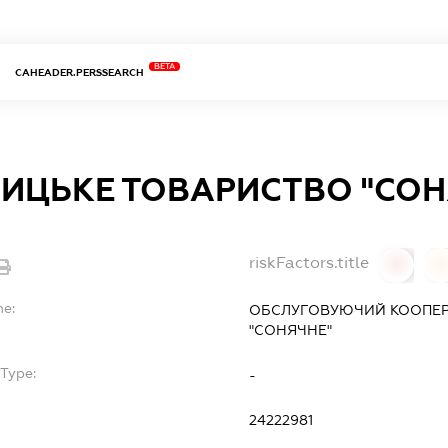
BETA
CAHEADER.PERSSEARCH
ИЦЬКЕ ТОВАРИСТВО "СОН
riskFactors.title
0
0
me:
ОБСЛУГОВУЮЧИЙ КООПЕР
"СОНЯЧНЕ"
Type:
-
24222981