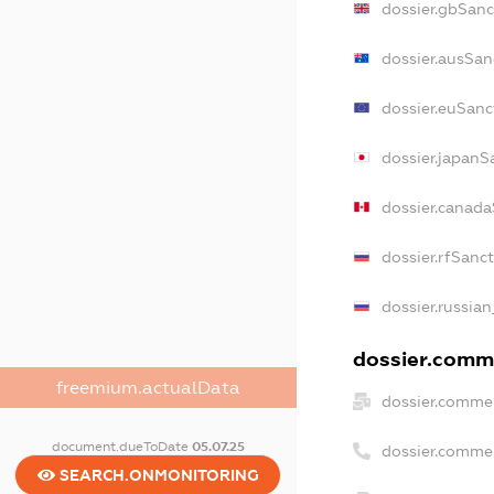
dossier.gbSanc
dossier.ausSan
dossier.euSanc
dossier.japanS
dossier.canada
dossier.rfSanc
dossier.russian
dossier.comme
freemium.actualData
dossier.commer
document.dueToDate
05.07.25
dossier.comme
SEARCH.ONMONITORING