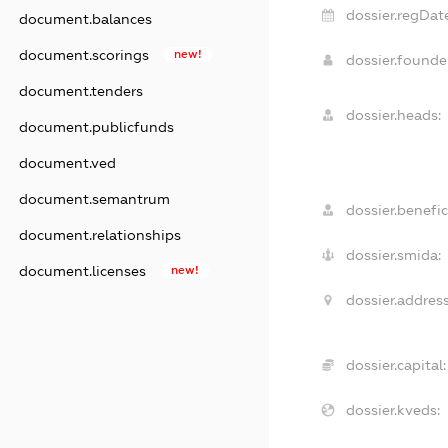
dossier.regDate
document.balances
document.scorings
new!
dossier.found
document.tenders
dossier.heads:
document.publicfunds
document.ved
document.semantrum
dossier.benefic
document.relationships
dossier.smida:
document.licenses
new!
dossier.address
dossier.capital:
dossier.kveds: