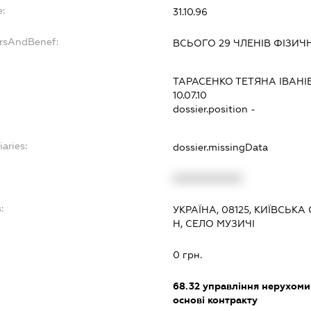
:
31.10.96
ersAndBenef:
ВСЬОГО 29 ЧЛЕНІВ ФІЗИЧ
ТАРАСЕНКО ТЕТЯНА ІВАНІ
10.07.10
dossier.position -
iaries:
dossier.missingData
XXXXXXXXXX
:
УКРАЇНА, 08125, КИЇВСЬК
Н, СЕЛО МУЗИЧІ
0 грн.
68.32
управління нерухоми
основі контракту