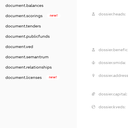
document.balances
dossier.heads:
document.scorings
new!
document.tenders
document.publicfunds
document.ved
dossier.benefici
document.semantrum
dossier.smida:
document.relationships
dossier.address
document.licenses
new!
dossier.capital:
dossier.kveds: