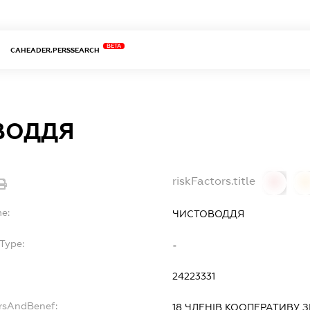
BETA
CAHEADER.PERSSEARCH
ВОДДЯ
riskFactors.title
0
0
me:
ЧИСТОВОДДЯ
Type:
-
24223331
ersAndBenef:
18 ЧЛЕНІВ КООПЕРАТИВУ 