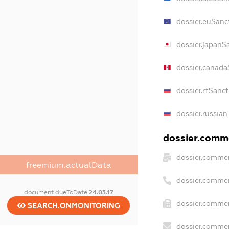
dossier.euSanc
dossier.japanS
dossier.canada
dossier.rfSanc
dossier.russian
dossier.comme
dossier.commer
freemium.actualData
dossier.commer
document.dueToDate
24.03.17
dossier.commer
SEARCH.ONMONITORING
dossier.commer