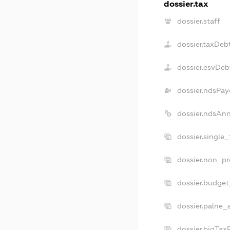
dossier.tax
dossier.staff
dossier.taxDeb
dossier.esvDeb
dossier.ndsPay
dossier.ndsAn
dossier.single
dossier.non_pr
dossier.budge
dossier.palne_
dossier.bigTa