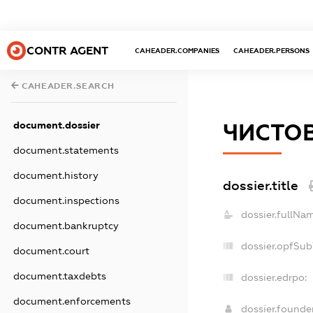
CONTR AGENT
CAHEADER.COMPANIES
CAHEADER.PERSONS
CAHEADER.SEARCH
document.dossier
ЧИСТО
document.statements
document.history
dossier.title
document.inspections
dossier.fullNa
document.bankruptcy
dossier.opfSub
document.court
document.taxdebts
dossier.edrpo:
document.enforcements
dossier.found