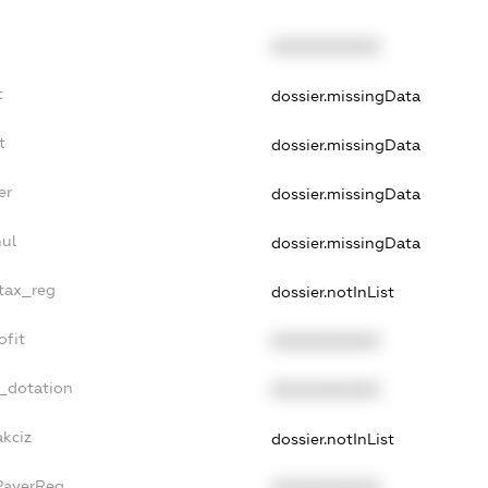
XXXXXXXXXX
t
dossier.missingData
t
dossier.missingData
er
dossier.missingData
nul
dossier.missingData
_tax_reg
dossier.notInList
ofit
XXXXXXXXXX
t_dotation
XXXXXXXXXX
akciz
dossier.notInList
xPayerReg