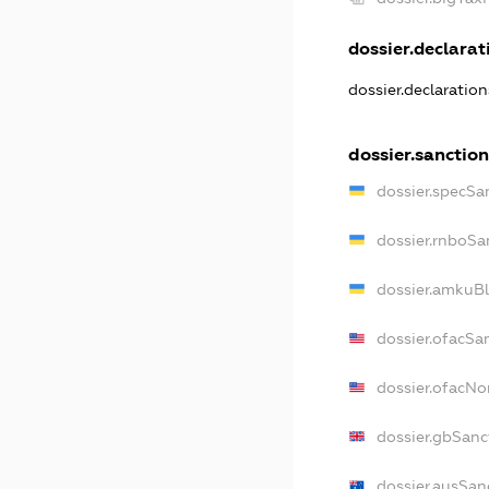
dossier.declarati
dossier.declaratio
dossier.sanction
dossier.specSa
dossier.rnboSa
dossier.amkuBl
dossier.ofacSa
dossier.ofacN
dossier.gbSanc
dossier.ausSan