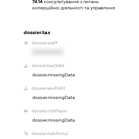
74.14
консультування з питань
комерційної діяльності та управління
dossier.tax
dossier.staff
XXXXXXXXXX
dossier.taxDebt
dossier.missingData
dossier.esvDebt
dossier.missingData
dossier.ndsPayer
dossier.missingData
dossier.ndsAnnul