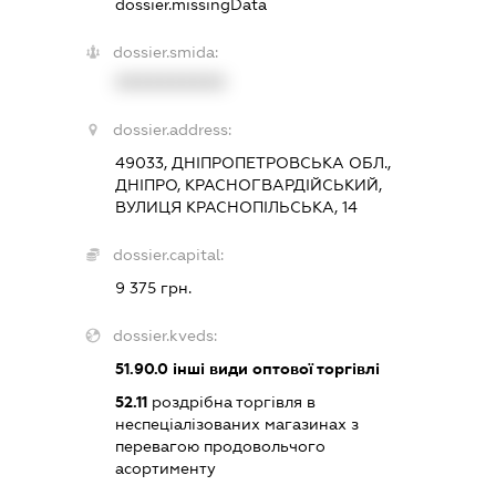
dossier.missingData
dossier.smida:
XXXXXXXXXX
dossier.address:
49033, ДНІПРОПЕТРОВСЬКА ОБЛ.,
ДНІПРО, КРАСНОГВАРДІЙСЬКИЙ,
ВУЛИЦЯ КРАСНОПІЛЬСЬКА, 14
dossier.capital:
9 375 грн.
dossier.kveds:
51.90.0
інші види оптової торгівлі
52.11
роздрібна торгівля в
неспеціалізованих магазинах з
перевагою продовольчого
асортименту