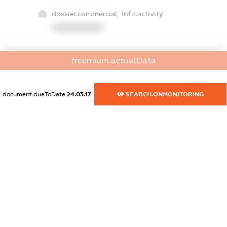
dossier.commercial_info.activity
XXXXXXXXXX
freemium.actualData
freemium.exampleText_1
freemium.exampleText_2
freemium.anonymousPerSearch2
document.dueToDate
24.03.17
SEARCH.ONMONITORING
FREEMIUM.DETAILS
FREEMIUM.REGISTER