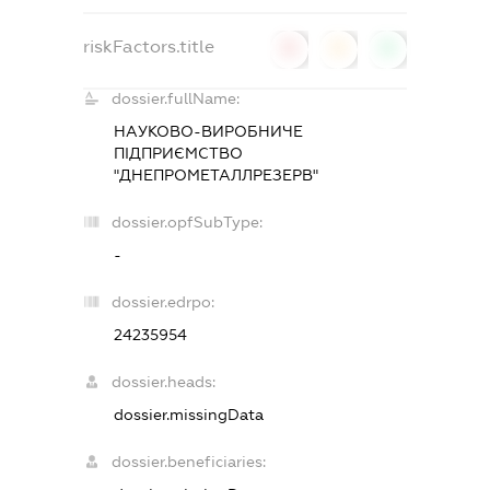
riskFactors.title
0
0
0
dossier.fullName:
НАУКОВО-ВИРОБНИЧЕ
ПІДПРИЄМСТВО
"ДНЕПРОМЕТАЛЛРЕЗЕРВ"
dossier.opfSubType:
-
dossier.edrpo:
24235954
dossier.heads:
dossier.missingData
dossier.beneficiaries: