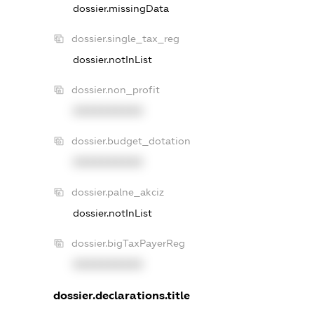
dossier.missingData
dossier.single_tax_reg
dossier.notInList
dossier.non_profit
XXXXXXXXXX
dossier.budget_dotation
XXXXXXXXXX
dossier.palne_akciz
dossier.notInList
dossier.bigTaxPayerReg
XXXXXXXXXX
dossier.declarations.title