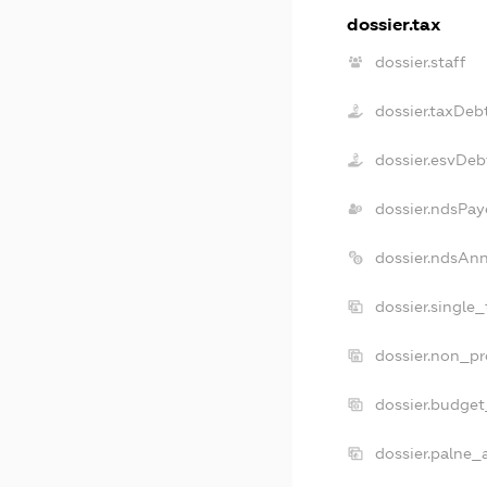
dossier.tax
dossier.staff
dossier.taxDeb
dossier.esvDeb
dossier.ndsPay
dossier.ndsAn
dossier.single
dossier.non_pr
dossier.budge
dossier.palne_