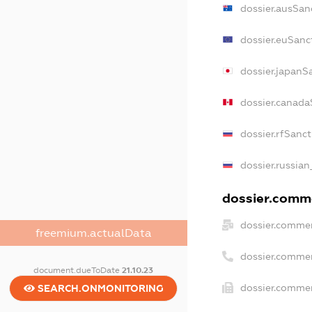
dossier.ausSan
dossier.euSanc
dossier.japanS
dossier.canada
dossier.rfSanc
dossier.russian
dossier.comme
dossier.commer
freemium.actualData
dossier.comme
document.dueToDate
21.10.23
dossier.commer
SEARCH.ONMONITORING