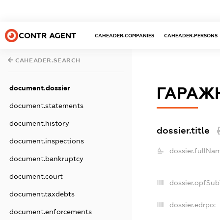
CONTR AGENT
CAHEADER.COMPANIES
CAHEADER.PERSONS
CAHEADER.SEARCH
document.dossier
ГАРАЖ
document.statements
document.history
dossier.title
document.inspections
dossier.fullNa
document.bankruptcy
document.court
dossier.opfSub
document.taxdebts
dossier.edrpo:
document.enforcements