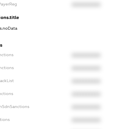
xPayerReg
XXXXXXXXXX
ons.title
ns.noData
ns
nctions
XXXXXXXXXX
nctions
XXXXXXXXXX
ackList
XXXXXXXXXX
nctions
XXXXXXXXXX
onSdnSanctions
XXXXXXXXXX
tions
XXXXXXXXXX