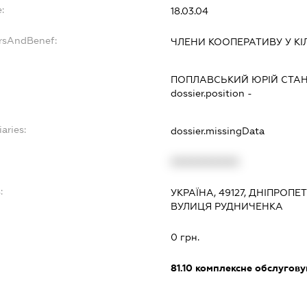
:
18.03.04
ersAndBenef:
ЧЛЕНИ КООПЕРАТИВУ У КІЛ
ПОПЛАВСЬКИЙ ЮРІЙ СТА
dossier.position -
aries:
dossier.missingData
XXXXXXXXXX
:
УКРАЇНА, 49127, ДНІПРОПЕ
ВУЛИЦЯ РУДНИЧЕНКА
0 грн.
81.10
комплексне обслуговув