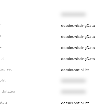
XXXXXXXXXX
t
dossier.missingData
t
dossier.missingData
er
dossier.missingData
nul
dossier.missingData
_tax_reg
dossier.notInList
ofit
XXXXXXXXXX
t_dotation
XXXXXXXXXX
akciz
dossier.notInList