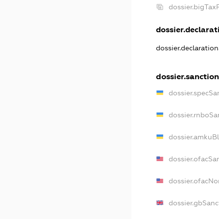
dossier.bigTa
dossier.declarati
dossier.declaratio
dossier.sanctio
dossier.specSa
dossier.rnboSa
dossier.amkuBl
dossier.ofacSa
dossier.ofacN
dossier.gbSanc