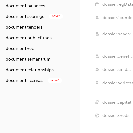
dossier.regDate
document.balances
document.scorings
new!
dossier.found
document.tenders
dossier.heads:
document.publicfunds
document.ved
dossier.benefici
document.semantrum
dossier.smida:
document.relationships
document.licenses
new!
dossier.address
dossier.capital:
dossier.kveds: