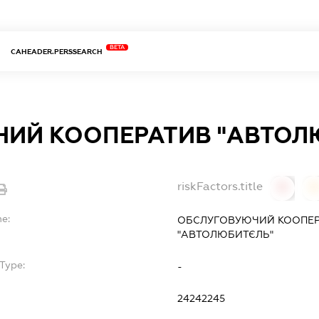
BETA
CAHEADER.PERSSEARCH
НИЙ КООПЕРАТИВ "АВТОЛ
riskFactors.title
0
0
me:
ОБСЛУГОВУЮЧИЙ КООПЕР
"АВТОЛЮБИТЄЛЬ"
Type:
-
24242245