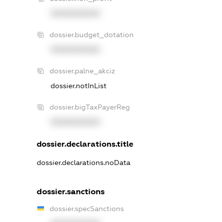
XXXXXXXXXX
dossier.budget_dotation
XXXXXXXXXX
dossier.palne_akciz
dossier.notInList
dossier.bigTaxPayerReg
XXXXXXXXXX
dossier.declarations.title
dossier.declarations.noData
dossier.sanctions
dossier.specSanctions