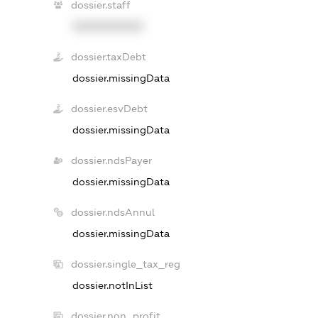
dossier.staff
XXXXXXXXXX
dossier.taxDebt
dossier.missingData
dossier.esvDebt
dossier.missingData
dossier.ndsPayer
dossier.missingData
dossier.ndsAnnul
dossier.missingData
dossier.single_tax_reg
dossier.notInList
dossier.non_profit