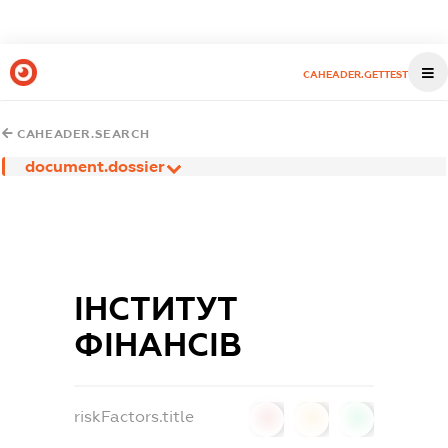
CAHEADER.GETTEST
CAHEADER.SEARCH
document.dossier
ІНСТИТУТ
ФІНАНСІВ
riskFactors.title
0
0
0