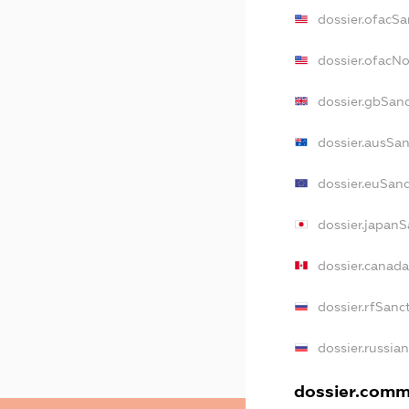
dossier.ofacSa
dossier.ofacN
dossier.gbSan
dossier.ausSa
dossier.euSan
dossier.japan
dossier.canad
dossier.rfSanc
dossier.russia
dossier.comme