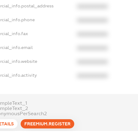
rcial_info.postal_address
XXXXXXXXXX
rcial_info.phone
XXXXXXXXXX
cial_info.fax
XXXXXXXXXX
cial_info.email
XXXXXXXXXX
cial_info.website
XXXXXXXXXX
cial_info.activity
XXXXXXXXXX
mpleText_1
ampleText_2
onymousPerSearch2
ETAILS
FREEMIUM.REGISTER