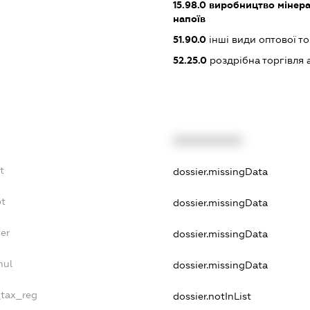
15.98.0
виробництво мінера
напоїв
51.90.0
інші види оптової то
52.25.0
роздрібна торгівля
XXXXXXXXXX
t
dossier.missingData
bt
dossier.missingData
er
dossier.missingData
nul
dossier.missingData
_tax_reg
dossier.notInList