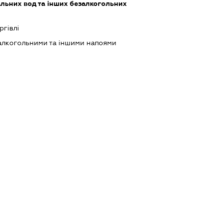
льних вод та інших безалкогольних
ргівлі
 алкогольними та іншими напоями