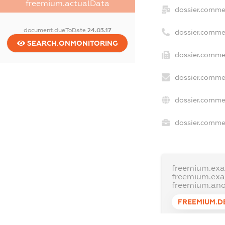
freemium.actualData
dossier.comme
document.dueToDate
24.03.17
dossier.comme
SEARCH.ONMONITORING
dossier.commer
dossier.commer
dossier.commer
dossier.commer
freemium.exa
freemium.ex
freemium.an
FREEMIUM.D