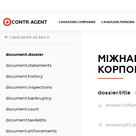
CONTR AGENT
CAHEADER.COMPANIES
CAHEADER.PERSONS
CAHEADER.SEARCH
document.dossier
МІЖНА
document.statements
КОРПОР
document.history
document.inspections
dossier.title
document.bankruptcy
dossier.fullNa
document.court
document.taxdebts
dossier.opfSu
document.enforcements