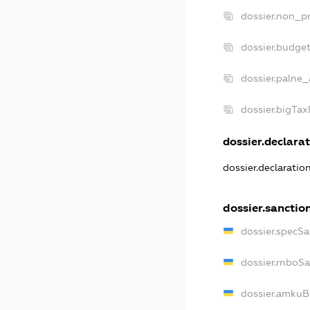
dossier.non_pr
dossier.budge
dossier.palne_
dossier.bigTa
dossier.declarat
dossier.declarati
dossier.sanctio
dossier.specS
dossier.rnboS
dossier.amkuB