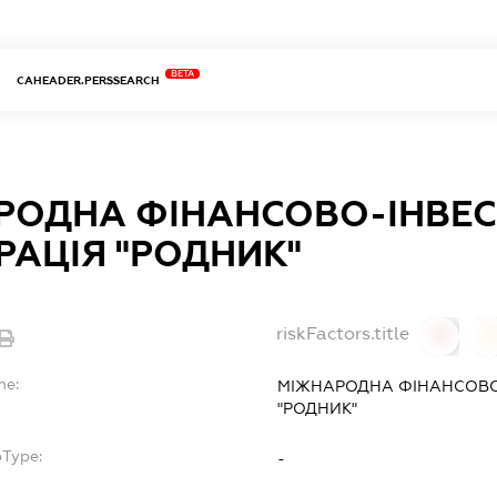
BETA
CAHEADER.PERSSEARCH
РОДНА ФІНАНСОВО-ІНВЕС
АЦІЯ "РОДНИК"
riskFactors.title
0
0
me:
МІЖНАРОДНА ФІНАНСОВО
"РОДНИК"
bType:
-