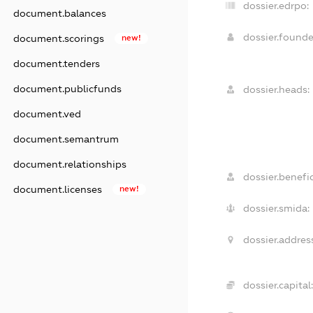
dossier.edrpo:
document.balances
dossier.found
document.scorings
new!
document.tenders
document.publicfunds
dossier.heads:
document.ved
document.semantrum
document.relationships
dossier.benefic
document.licenses
new!
dossier.smida:
dossier.addres
dossier.capital