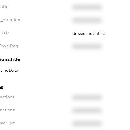
ofit
XXXXXXXXXX
t_dotation
XXXXXXXXXX
akciz
dossier.notInList
xPayerReg
XXXXXXXXXX
ions.title
ons.noData
ns
anctions
XXXXXXXXXX
anctions
XXXXXXXXXX
lackList
XXXXXXXXXX