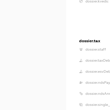
dossier.kveds:
dossier.tax
dossier.staff
dossier.taxDeb
dossier.esvDe
dossier.ndsPay
dossier.ndsAn
dossier.single