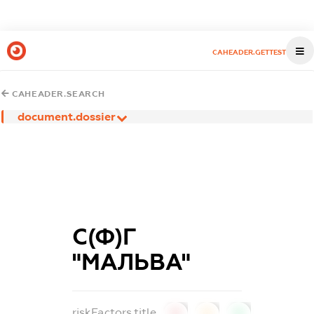
CAHEADER.GETTEST
CAHEADER.SEARCH
document.dossier
С(Ф)Г
"МАЛЬВА"
riskFactors.title
0
0
0