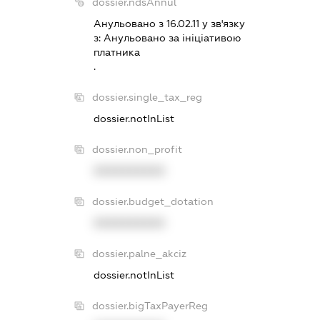
dossier.ndsAnnul
Анульовано з 16.02.11 у зв'язку
з:
Анульовано за iнiцiативою
платника
.
dossier.single_tax_reg
dossier.notInList
dossier.non_profit
XXXXXXXXXX
dossier.budget_dotation
XXXXXXXXXX
dossier.palne_akciz
dossier.notInList
dossier.bigTaxPayerReg