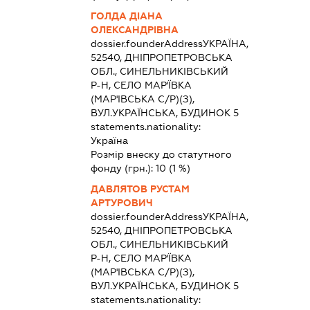
ГОЛДА ДІАНА
ОЛЕКСАНДРІВНА
dossier.founderAddress
УКРАЇНА,
52540, ДНІПРОПЕТРОВСЬКА
ОБЛ., СИНЕЛЬНИКІВСЬКИЙ
Р-Н, СЕЛО МАР'ЇВКА
(МАР'ІВСЬКА С/Р)(З),
ВУЛ.УКРАЇНСЬКА, БУДИНОК 5
statements.nationality:
Україна
Розмір внеску до статутного
фонду (грн.):
10
(1 %)
ДАВЛЯТОВ РУСТАМ
АРТУРОВИЧ
dossier.founderAddress
УКРАЇНА,
52540, ДНІПРОПЕТРОВСЬКА
ОБЛ., СИНЕЛЬНИКІВСЬКИЙ
Р-Н, СЕЛО МАР'ЇВКА
(МАР'ІВСЬКА С/Р)(З),
ВУЛ.УКРАЇНСЬКА, БУДИНОК 5
statements.nationality: