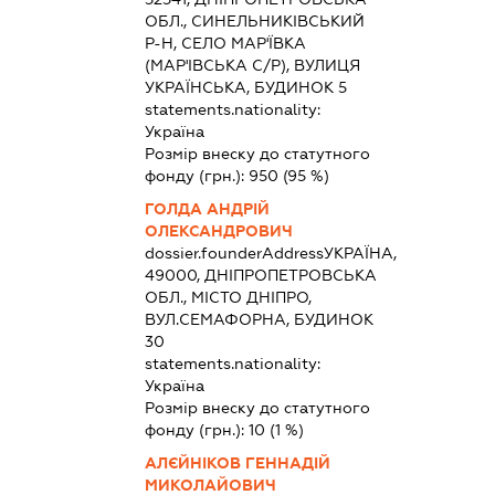
ОБЛ., СИНЕЛЬНИКІВСЬКИЙ
Р-Н, СЕЛО МАР'ЇВКА
(МАР'ІВСЬКА С/Р), ВУЛИЦЯ
УКРАЇНСЬКА, БУДИНОК 5
statements.nationality:
Україна
Розмір внеску до статутного
фонду (грн.):
950
(95 %)
ГОЛДА АНДРІЙ
ОЛЕКСАНДРОВИЧ
dossier.founderAddress
УКРАЇНА,
49000, ДНІПРОПЕТРОВСЬКА
ОБЛ., МІСТО ДНІПРО,
ВУЛ.СЕМАФОРНА, БУДИНОК
30
statements.nationality:
Україна
Розмір внеску до статутного
фонду (грн.):
10
(1 %)
АЛЄЙНІКОВ ГЕННАДІЙ
МИКОЛАЙОВИЧ