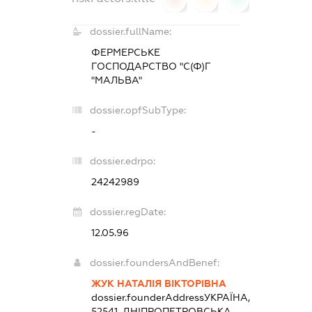
dossier.fullName:
ФЕРМЕРСЬКЕ
ГОСПОДАРСТВО "С(Ф)Г
"МАЛЬВА"
dossier.opfSubType:
-
dossier.edrpo:
24242989
dossier.regDate:
12.05.96
dossier.foundersAndBenef:
ЖУК НАТАЛІЯ ВІКТОРІВНА
dossier.founderAddress
УКРАЇНА,
52541, ДНІПРОПЕТРОВСЬКА