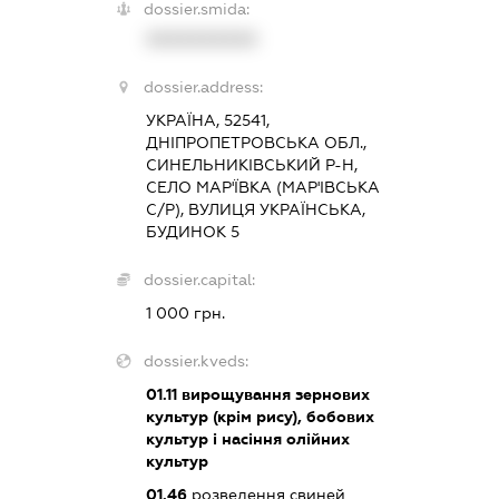
dossier.smida:
XXXXXXXXXX
dossier.address:
УКРАЇНА, 52541,
ДНІПРОПЕТРОВСЬКА ОБЛ.,
СИНЕЛЬНИКІВСЬКИЙ Р-Н,
СЕЛО МАР'ЇВКА (МАР'ІВСЬКА
С/Р), ВУЛИЦЯ УКРАЇНСЬКА,
БУДИНОК 5
dossier.capital:
1 000 грн.
dossier.kveds:
01.11
вирощування зернових
культур (крім рису), бобових
культур і насіння олійних
культур
01.46
розведення свиней