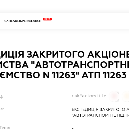
BETA
CAHEADER.PERSSEARCH
ИЦІЯ ЗАКРИТОГО АКЦІОН
ИСТВА "АВТОТРАНСПОРТН
МСТВО N 11263" АТП 11263
riskFactors.title
0
0
e:
ЕКСПЕДИЦІЯ ЗАКРИТОГО 
"АВТОТРАНСПОРТНЕ ПІДПРИ
Type:
-