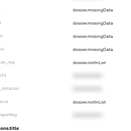
t
dossier.missingData
t
dossier.missingData
er
dossier.missingData
ul
dossier.missingData
_tax_reg
dossier.notInList
ofit
XXXXXXXXXX
_dotation
XXXXXXXXXX
akciz
dossier.notInList
PayerReg
XXXXXXXXXX
ons.title