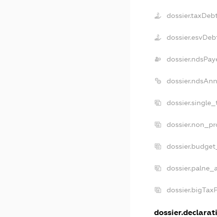
dossier.taxDeb
dossier.esvDeb
dossier.ndsPay
dossier.ndsAnn
dossier.single
dossier.non_pr
dossier.budget
dossier.palne_
dossier.bigTax
dossier.declarati