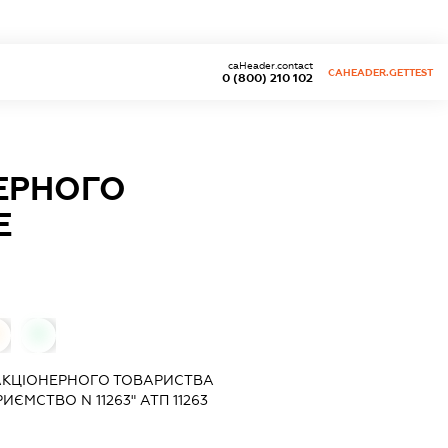
caHeader.contact
CAHEADER.GETTEST
0 (800) 210 102
ЕРНОГО
Е
0
АКЦІОНЕРНОГО ТОВАРИСТВА
ЄМСТВО N 11263" АТП 11263