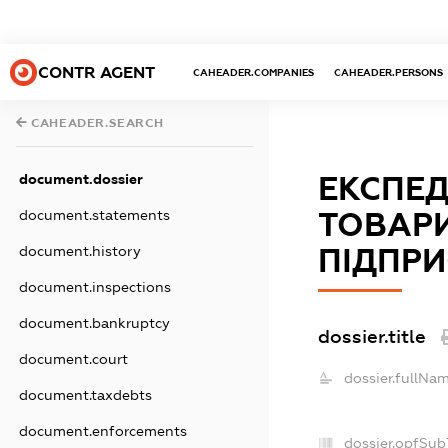
CONTR AGENT
CAHEADER.COMPANIES
CAHEADER.PERSONS
CAHEADER.SEARCH
ЕКСПЕД
document.dossier
ТОВАР
document.statements
ПІДПРИЄ
document.history
document.inspections
document.bankruptcy
dossier.title
document.court
dossier.fullNam
document.taxdebts
document.enforcements
dossier.opfSub