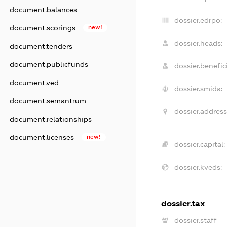
document.balances
dossier.edrpo:
document.scorings
new!
dossier.heads:
document.tenders
document.publicfunds
dossier.benefici
document.ved
dossier.smida:
document.semantrum
dossier.address
document.relationships
document.licenses
new!
dossier.capital:
dossier.kveds:
dossier.tax
dossier.staff