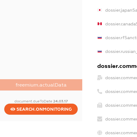
dossier.japanS
dossier.canada
dossier.rfSanct
dossier.russian
dossier.comme
dossier.commer
freemium.actualData
dossier.commer
document.dueToDate
24.03.17
dossier.commer
SEARCH.ONMONITORING
dossier.commer
dossier.commer