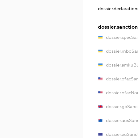
dossier.declaratio
dossier.sanction
dossier.specSa
dossier.rnboSa
dossier.amkuBl
dossier.ofacSa
dossier.ofacN
dossier.gbSanc
dossier.ausSan
dossier.euSanc