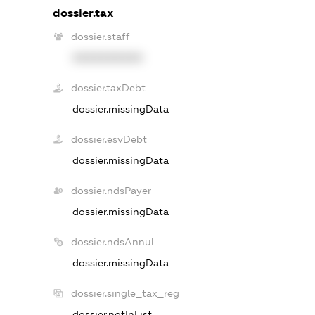
dossier.tax
dossier.staff
XXXXXXXXXX
dossier.taxDebt
dossier.missingData
dossier.esvDebt
dossier.missingData
dossier.ndsPayer
dossier.missingData
dossier.ndsAnnul
dossier.missingData
dossier.single_tax_reg
dossier.notInList