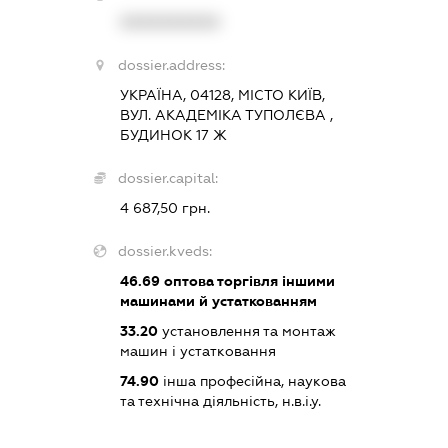
XXXXXXXXXX
dossier.address:
УКРАЇНА, 04128, МІСТО КИЇВ,
ВУЛ. АКАДЕМІКА ТУПОЛЄВА ,
БУДИНОК 17 Ж
dossier.capital:
4 687,50 грн.
dossier.kveds:
46.69
оптова торгівля іншими
машинами й устаткованням
33.20
установлення та монтаж
машин і устатковання
74.90
інша професійна, наукова
та технічна діяльність, н.в.і.у.