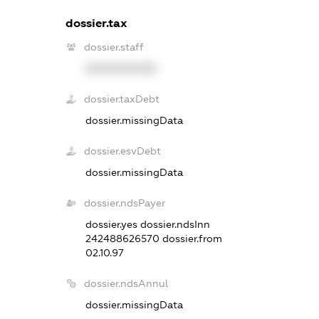
dossier.tax
dossier.staff
XXXXXXXXXX
dossier.taxDebt
dossier.missingData
dossier.esvDebt
dossier.missingData
dossier.ndsPayer
dossier.yes
dossier.ndsInn
242488626570
dossier.from
02.10.97
dossier.ndsAnnul
dossier.missingData