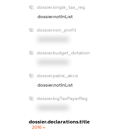
dossier.single_tax_reg
dossier.notInList
dossier.non_profit
XXXXXXXXXX
dossier.budget_dotation
XXXXXXXXXX
dossier.palne_akciz
dossier.notInList
dossier.bigTaxPayerReg
XXXXXXXXXX
dossier.declarations.title
2016