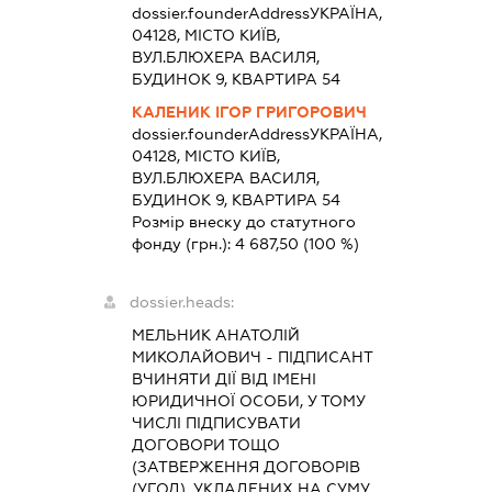
dossier.founderAddress
УКРАЇНА,
04128, МІСТО КИЇВ,
ВУЛ.БЛЮХЕРА ВАСИЛЯ,
БУДИНОК 9, КВАРТИРА 54
КАЛЕНИК ІГОР ГРИГОРОВИЧ
dossier.founderAddress
УКРАЇНА,
04128, МІСТО КИЇВ,
ВУЛ.БЛЮХЕРА ВАСИЛЯ,
БУДИНОК 9, КВАРТИРА 54
Розмір внеску до статутного
фонду (грн.):
4 687,50
(100 %)
dossier.heads:
МЕЛЬНИК АНАТОЛІЙ
МИКОЛАЙОВИЧ
-
ПІДПИСАНТ
ВЧИНЯТИ ДІЇ ВІД ІМЕНІ
ЮРИДИЧНОЇ ОСОБИ, У ТОМУ
ЧИСЛІ ПІДПИСУВАТИ
ДОГОВОРИ ТОЩО
(ЗАТВЕРЖЕННЯ ДОГОВОРІВ
(УГОД), УКЛАДЕНИХ НА СУМУ,