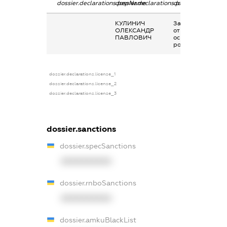
dossier.declarations.pepName
dossier.declarations.personName
dossier.declaratio
КУЛИНИЧ
Заробітна плата
ОЛЕКСАНДР
отримана за
ПАВЛОВИЧ
основним місцем
роботи
dossier.declarations.license_1
dossier.declarations.license_2
dossier.declarations.license_3
dossier.sanctions
dossier.specSanctions
XXXXXXXXXX
dossier.rnboSanctions
XXXXXXXXXX
dossier.amkuBlackList