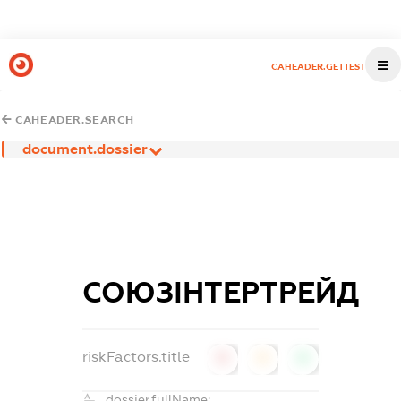
CAHEADER.GETTEST
CAHEADER.SEARCH
document.dossier
СОЮЗІНТЕРТРЕЙД
riskFactors.title
0
0
0
dossier.fullName: