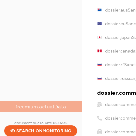
dossier.ausSan
dossier.euSanc
dossier.japanS
dossier.canada
dossier.rfSanc
dossier.russian
dossier.comme
dossier.commer
freemium.actualData
dossier.comme
document.dueToDate
05.07.25
SEARCH.ONMONITORING
dossier.commer