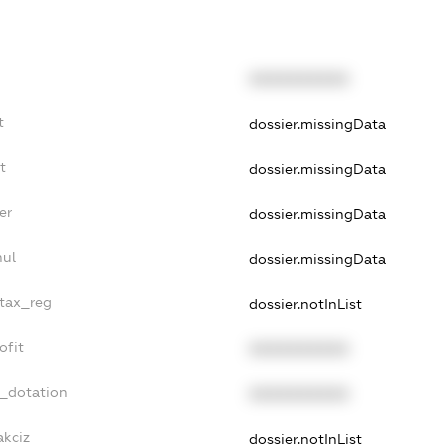
XXXXXXXXXX
t
dossier.missingData
t
dossier.missingData
er
dossier.missingData
nul
dossier.missingData
_tax_reg
dossier.notInList
ofit
XXXXXXXXXX
t_dotation
XXXXXXXXXX
akciz
dossier.notInList