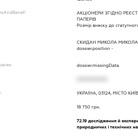
ersAndBenef:
АКЦІОНЕРИ ЗГІДНО РЕЄСТ
ПАПЕРІВ
Розмір внеску до статутног
СКИДАН МИКОЛА МИКОЛ
dossier.position -
iaries:
dossier.missingData
XXXXXXXXXX
:
УКРАЇНА, 03124, МІСТО КИ
18 750 грн.
72.19
дослідження й експери
природничих і технічних н