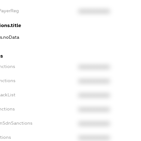
xPayerReg
XXXXXXXXXX
ons.title
ns.noData
ns
nctions
XXXXXXXXXX
nctions
XXXXXXXXXX
ackList
XXXXXXXXXX
nctions
XXXXXXXXXX
onSdnSanctions
XXXXXXXXXX
tions
XXXXXXXXXX