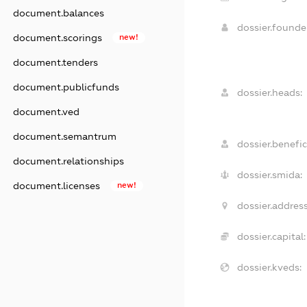
document.balances
dossier.found
document.scorings
new!
document.tenders
document.publicfunds
dossier.heads:
document.ved
document.semantrum
dossier.benefic
document.relationships
dossier.smida:
document.licenses
new!
dossier.address
dossier.capital:
dossier.kveds: