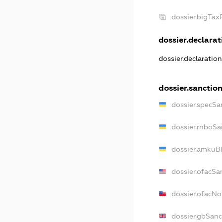
dossier.bigTa
dossier.declarati
dossier.declaratio
dossier.sanctio
dossier.specSa
dossier.rnboSa
dossier.amkuBl
dossier.ofacSa
dossier.ofacN
dossier.gbSanc