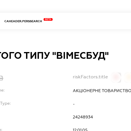
BETA
CAHEADER.PERSSEARCH
ОГО ТИПУ "ВІМЕСБУД"
riskFactors.title
0
0
me:
АКЦІОНЕРНЕ ТОВАРИСТВО 
Type:
-
24248934
:
12.01.05