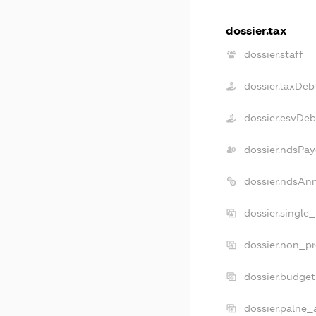
dossier.tax
dossier.staff
dossier.taxDeb
dossier.esvDeb
dossier.ndsPay
dossier.ndsAn
dossier.single
dossier.non_pr
dossier.budge
dossier.palne_