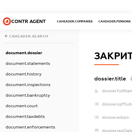
CONTR AGENT
CAHEADER.COMPANIES
CAHEADER.PERSONS
CAHEADER.SEARCH
document.dossier
ЗАКРИТ
document.statements
document.history
dossier.title
document.inspections
dossier.fullNa
document.bankruptcy
dossier.opfSub
document.court
document.taxdebts
dossier.edrpo:
document.enforcements
dossier.regDate