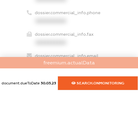
dossier.commercial_info.phone
XXXXXXXXXX
dossier.commercial_info.fax
XXXXXXXXXX
dossier.commercial_info.email
freemium.actualData
XXXXXXXXXX
dossier.commercial_info.website
document.dueToDate
30.03.23
SEARCH.ONMONITORING
XXXXXXXXXX
dossier.commercial_info.activity
XXXXXXXXXX
freemium.exampleText_1