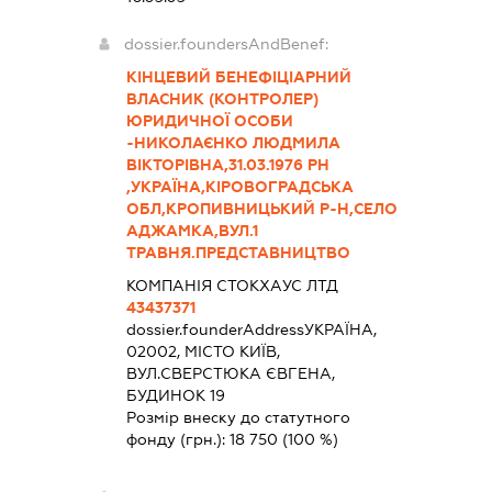
dossier.foundersAndBenef:
КІНЦЕВИЙ БЕНЕФІЦІАРНИЙ
ВЛАСНИК (КОНТРОЛЕР)
ЮРИДИЧНОЇ ОСОБИ
-НИКОЛАЄНКО ЛЮДМИЛА
ВІКТОРІВНА,31.03.1976 РН
,УКРАЇНА,КІРОВОГРАДСЬКА
ОБЛ,КРОПИВНИЦЬКИЙ Р-Н,СЕЛО
АДЖАМКА,ВУЛ.1
ТРАВНЯ.ПРЕДСТАВНИЦТВО
КОМПАНІЯ СТОКХАУС ЛТД
43437371
dossier.founderAddress
УКРАЇНА,
02002, МІСТО КИЇВ,
ВУЛ.СВЕРСТЮКА ЄВГЕНА,
БУДИНОК 19
Розмір внеску до статутного
фонду (грн.):
18 750
(100 %)