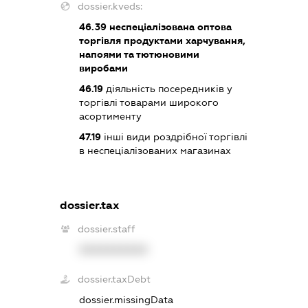
dossier.kveds:
46.39
неспеціалізована оптова
торгівля продуктами харчування,
напоями та тютюновими
виробами
46.19
діяльність посередників у
торгівлі товарами широкого
асортименту
47.19
інші види роздрібної торгівлі
в неспеціалізованих магазинах
dossier.tax
dossier.staff
XXXXXXXXXX
dossier.taxDebt
dossier.missingData