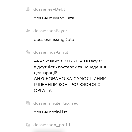
dossier.esvDebt
dossier.missingData
dossier.ndsPayer
dossier.missingData
dossier.ndsAnnul
Анульовано з 27.12.20 у зв'язку з:
вiдсутнiсть поставок та ненадання
декларацiй
АНУЛЬОВАНО ЗА САМОСТIЙНИМ
РIШЕННЯМ КОНТРОЛЮЮЧОГО
ОРГАНУ.
dossier.single_tax_reg
dossier.notInList
dossier.non_profit