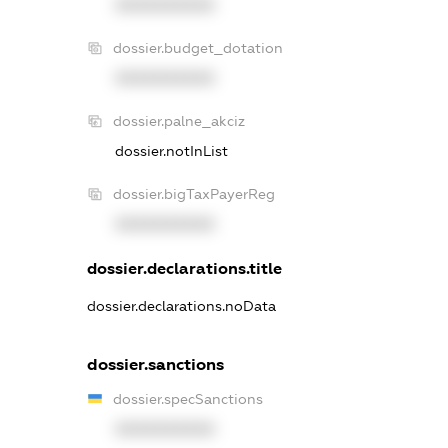
XXXXXXXXXX
dossier.budget_dotation
XXXXXXXXXX
dossier.palne_akciz
dossier.notInList
dossier.bigTaxPayerReg
XXXXXXXXXX
dossier.declarations.title
dossier.declarations.noData
dossier.sanctions
dossier.specSanctions
XXXXXXXXXX