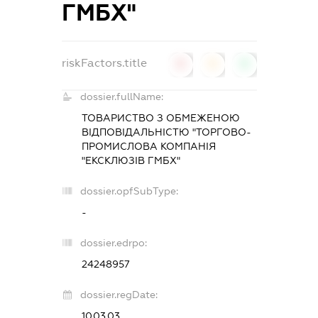
ГМБХ"
riskFactors.title
0
0
0
dossier.fullName:
ТОВАРИСТВО З ОБМЕЖЕНОЮ
ВІДПОВІДАЛЬНІСТЮ "ТОРГОВО-
ПРОМИСЛОВА КОМПАНІЯ
"ЕКСКЛЮЗІВ ГМБХ"
dossier.opfSubType:
-
dossier.edrpo:
24248957
dossier.regDate:
10.03.03