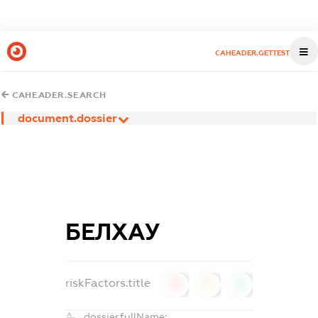
CAHEADER.GETTEST
CAHEADER.SEARCH
document.dossier
БЕЛХАУ
riskFactors.title
0
0
0
dossier.fullName: