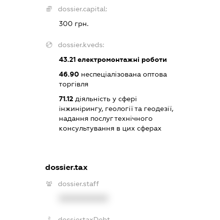
dossier.capital:
300 грн.
dossier.kveds:
43.21
електромонтажні роботи
46.90
неспеціалізована оптова
торгівля
71.12
діяльність у сфері
інжинірингу, геології та геодезії,
надання послуг технічного
консультування в цих сферах
dossier.tax
dossier.staff
XXXXXXXXXX
dossier.taxDebt