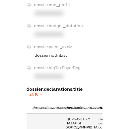
dossier.non_profit
XXXXXXXXXX
dossier.budget_dotation
XXXXXXXXXX
dossier.palne_akciz
dossier.notInList
dossier.bigTaxPayerReg
XXXXXXXXXX
dossier.declarations.title
2016
dossier.declarations.pepName
dossier.declarations.personName
dossier.declaratio
ЩЕРБАЧЕНКО
Заробітна плата
НАТАЛІЯ
отримана за
ВОЛОДИМИРІВНА
основним місцем