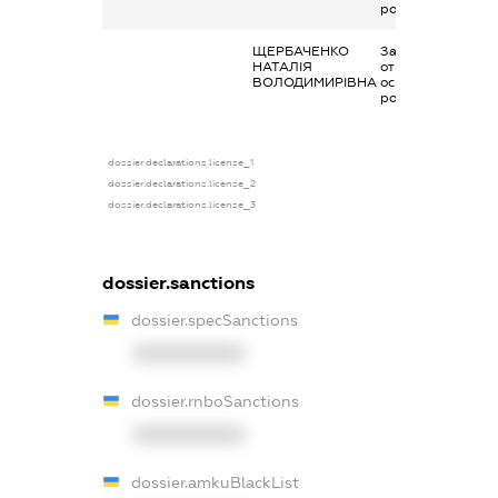
роботи
ЩЕРБАЧЕНКО
Заробітна плата
НАТАЛІЯ
отримана за
ВОЛОДИМИРІВНА
основним місцем
роботи
dossier.declarations.license_1
dossier.declarations.license_2
dossier.declarations.license_3
dossier.sanctions
dossier.specSanctions
XXXXXXXXXX
dossier.rnboSanctions
XXXXXXXXXX
dossier.amkuBlackList