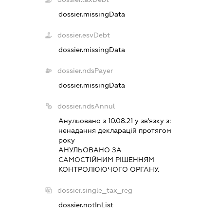
dossier.missingData
dossier.esvDebt
dossier.missingData
dossier.ndsPayer
dossier.missingData
dossier.ndsAnnul
Анульовано з 10.08.21 у зв'язку з:
ненадання декларацiй протягом
року
АНУЛЬОВАНО ЗА
САМОСТIЙНИМ РIШЕННЯМ
КОНТРОЛЮЮЧОГО ОРГАНУ.
dossier.single_tax_reg
dossier.notInList