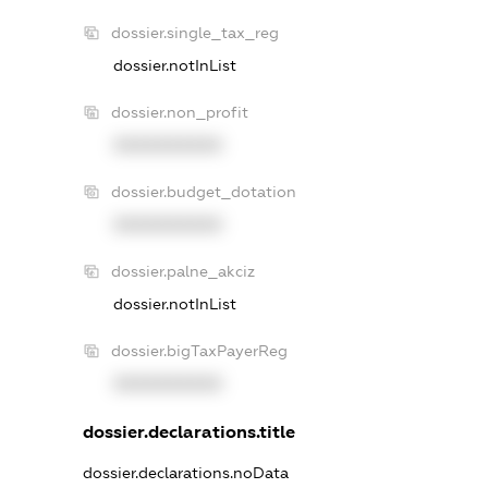
dossier.single_tax_reg
dossier.notInList
dossier.non_profit
XXXXXXXXXX
dossier.budget_dotation
XXXXXXXXXX
dossier.palne_akciz
dossier.notInList
dossier.bigTaxPayerReg
XXXXXXXXXX
dossier.declarations.title
dossier.declarations.noData