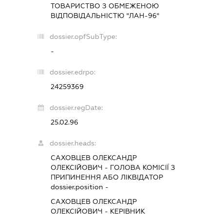
ТОВАРИСТВО З ОБМЕЖЕНОЮ
ВІДПОВІДАЛЬНІСТЮ "ЛАН-96"
dossier.opfSubType:
-
dossier.edrpo:
24259369
dossier.regDate:
25.02.96
dossier.heads:
САХОВЦЕВ ОЛЕКСАНДР
ОЛЕКСІЙОВИЧ
-
ГОЛОВА КОМІСІЇ З
ПРИПИНЕННЯ АБО ЛІКВІДАТОР
dossier.position -
САХОВЦЕВ ОЛЕКСАНДР
ОЛЕКСІЙОВИЧ
-
КЕРІВНИК