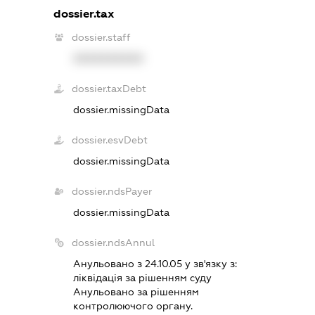
dossier.tax
dossier.staff
XXXXXXXXXX
dossier.taxDebt
dossier.missingData
dossier.esvDebt
dossier.missingData
dossier.ndsPayer
dossier.missingData
dossier.ndsAnnul
Анульовано з 24.10.05 у зв'язку з:
лiквiдацiя за рiшенням суду
Анульовано за рiшенням
контролюючого органу.