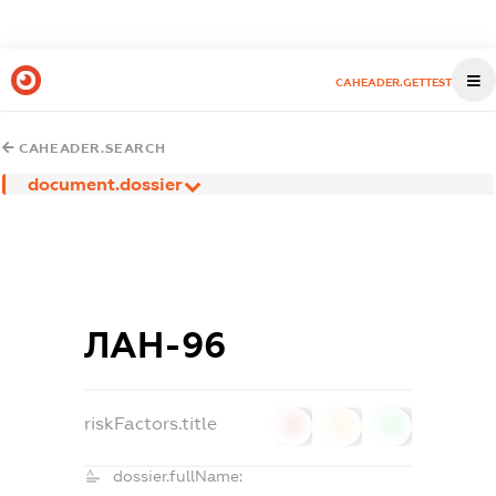
CAHEADER.GETTEST
CAHEADER.SEARCH
document.dossier
ЛАН-96
riskFactors.title
0
0
0
dossier.fullName: