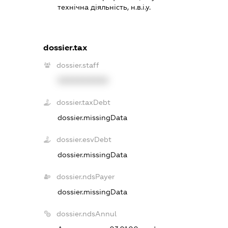
технічна діяльність, н.в.і.у.
dossier.tax
dossier.staff
XXXXXXXXXX
dossier.taxDebt
dossier.missingData
dossier.esvDebt
dossier.missingData
dossier.ndsPayer
dossier.missingData
dossier.ndsAnnul