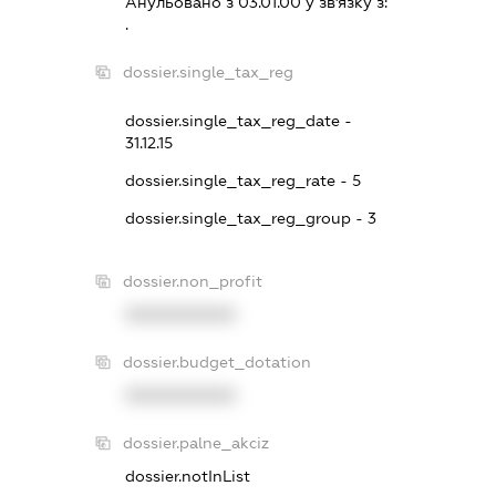
Анульовано з 03.01.00 у зв'язку з:
.
dossier.single_tax_reg
dossier.single_tax_reg_date -
31.12.15
dossier.single_tax_reg_rate - 5
dossier.single_tax_reg_group - 3
dossier.non_profit
XXXXXXXXXX
dossier.budget_dotation
XXXXXXXXXX
dossier.palne_akciz
dossier.notInList