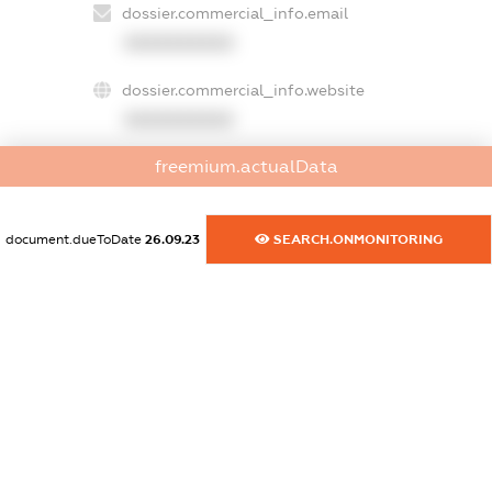
dossier.commercial_info.email
XXXXXXXXXX
dossier.commercial_info.website
XXXXXXXXXX
freemium.actualData
dossier.commercial_info.activity
XXXXXXXXXX
document.dueToDate
26.09.23
SEARCH.ONMONITORING
freemium.exampleText_1
freemium.exampleText_2
freemium.anonymousPerSearch2
FREEMIUM.DETAILS
FREEMIUM.REGISTER