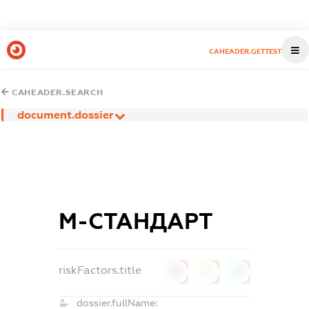
CAHEADER.GETTEST
CAHEADER.SEARCH
document.dossier
М-СТАНДАРТ
riskFactors.title
0
0
0
dossier.fullName: