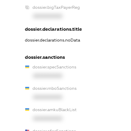
dossier.bigTaxPayerReg
XXXXXXXXXX
dossier.declarations.title
dossier.declarations.noData
dossier.sanctions
dossier.specSanctions
XXXXXXXXXX
dossier.rnboSanctions
XXXXXXXXXX
dossier.amkuBlackList
XXXXXXXXXX