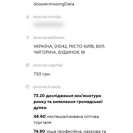
dossier.missingData
dossier.smida:
XXXXXXXXXX
dossier.address:
УКРАЇНА, 01042, МІСТО КИЇВ, ВУЛ.
ЧИГОРІНА, БУДИНОК 18
dossier.capital:
750 грн.
dossier.kveds:
73.20
дослідження кон'юнктури
ринку та виявлення громадської
думки
46.90
неспеціалізована оптова
торгівля
74.90
інша професійна, наукова та