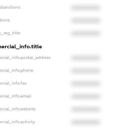
aSanctions
XXXXXXXXXX
tions
XXXXXXXXXX
n_reg_title
XXXXXXXXXX
rcial_info.title
rcial_info.postal_address
XXXXXXXXXX
rcial_info.phone
XXXXXXXXXX
rcial_info.fax
XXXXXXXXXX
rcial_info.email
XXXXXXXXXX
rcial_info.website
XXXXXXXXXX
cial_info.activity
XXXXXXXXXX