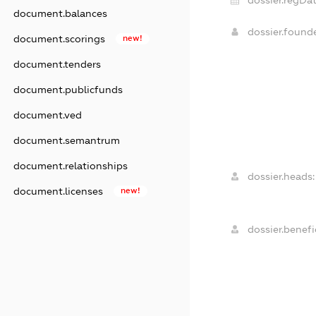
dossier.regDat
document.balances
dossier.found
document.scorings
new!
document.tenders
document.publicfunds
document.ved
document.semantrum
document.relationships
dossier.heads:
document.licenses
new!
dossier.benefic