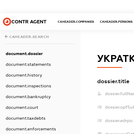
CONTR AGENT
CAHEADER.COMPANIES
CAHEADER.PERSONS
CAHEADER.SEARCH
document.dossier
УКРАТ
document.statements
document.history
dossier.title
document.inspections
dossier.fullNa
document.bankruptcy
dossier.opfSu
document.court
document.taxdebts
dossier.edrpo:
document.enforcements