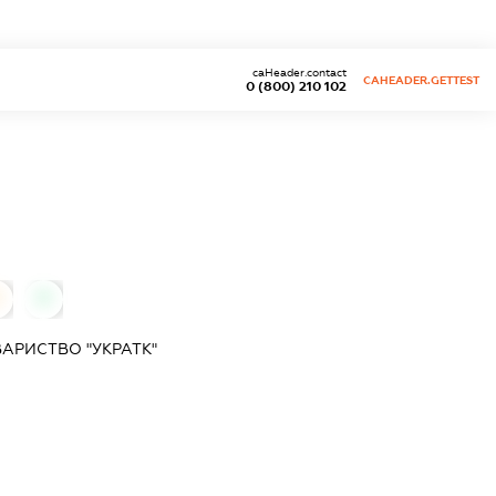
caHeader.contact
CAHEADER.GETTEST
0 (800) 210 102
0
0
АРИСТВО "УКРАТК"