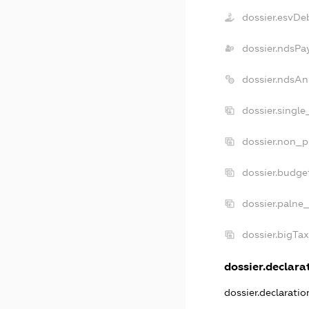
dossier.esvDe
dossier.ndsPa
dossier.ndsAn
dossier.singl
dossier.non_p
dossier.budge
dossier.palne
dossier.bigTa
dossier.declarat
dossier.declarati