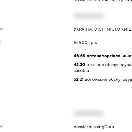
XXXXXXXXXX
s:
УКРАЇНА, 01011, МІСТО КИЇ
:
16 900 грн.
46.69
оптова торгівля інш
45.20
технічне обслуговува
засобів
52.21
допоміжне обслуговув
XXXXXXXXXX
bt
dossier.missingData