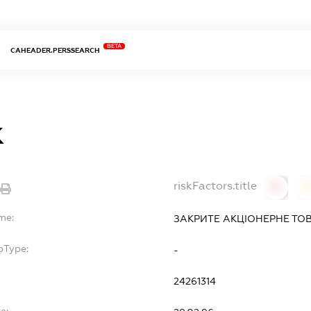
BETA
CAHEADER.PERSSEARCH
К
riskFactors.title
0
me:
ЗАКРИТЕ АКЦІОНЕРНЕ ТОВ
bType:
-
24261314