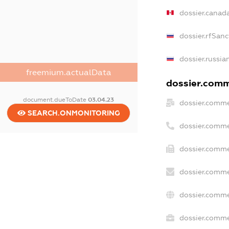
dossier.canad
dossier.rfSanc
dossier.russia
freemium.actualData
dossier.comme
document.dueToDate
03.04.23
dossier.comme
SEARCH.ONMONITORING
dossier.comme
dossier.comme
dossier.comme
dossier.comme
dossier.commer