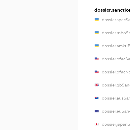
dossier.sanctio
dossier.specS
dossier.rnboS
dossier.amkuB
dossier.ofacS
dossier.ofac
dossier.gbSan
dossier.ausSa
dossier.euSan
dossier.japan