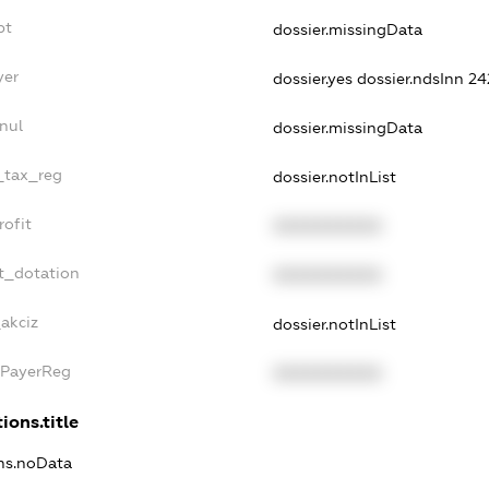
bt
dossier.missingData
yer
dossier.yes
dossier.ndsInn 2
nul
dossier.missingData
e_tax_reg
dossier.notInList
rofit
XXXXXXXXXX
t_dotation
XXXXXXXXXX
_akciz
dossier.notInList
xPayerReg
XXXXXXXXXX
ions.title
ons.noData