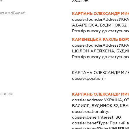
e:
28.02.96
ersAndBenef:
КАРПАНЬ ОЛЕКСАНДР М
dossier.founderAddress
УКРА
А.БАРБЮСА, БУДИНОК 32,
Розмір внеску до статутног
КАМЕНЕЦЬКА РАХІЛЬ БОР
dossier.founderAddress
УКРА
ШОЛОМ АЛЕЙХЕМА, БУДИНО
Розмір внеску до статутног
КАРПАНЬ ОЛЕКСАНДР М
dossier.position -
iaries:
КАРПАНЬ ОЛЕКСАНДР М
dossier.address:
УКРАЇНА, 0
ВАСИЛЯ, БУДИНОК 32, КВА
dossier.nationality:
-
dossier.benefInterest:
80
dossier.benefType:
Прямий в
dossier.benefRole:
КІНЦЕВИ