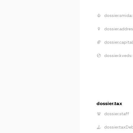
dossier.smida:
dossier.addres
dossier.capital
dossier.kveds:
dossier.tax
dossier.staff
dossier.taxDe