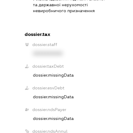
та державної нерухомості
невиробничого призначення
dossier.tax
dossier.staff
XXXXXXXXXX
dossier.taxDebt
dossier.missingData
dossier.esvDebt
dossier.missingData
dossier.ndsPayer
dossier.missingData
dossier.ndsAnnul