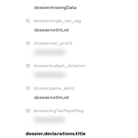
dossier.missingData
dossier.single_tax_reg
dossier.notInList
dossier.non_profit
XXXXXXXXXX
dossier.budget_dotation
XXXXXXXXXX
dossier.palne_akciz
dossier.notInList
dossier.bigTaxPayerReg
XXXXXXXXXX
dossier.declarations.title