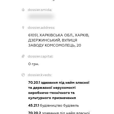
dossier.smida:
XXXXXXXXXX
dossier.address:
61051, ХАРКІВСЬКА ОБЛ., ХАРКІВ,
ДЗЕРЖИНСЬКИЙ, ВУЛИЦЯ
ЗАВОДУ КОМСОМОЛЕЦЬ, 20
dossier.capital:
0 грн.
dossier.kveds:
70.20.1
здавання під найм власної
та державної нерухомості
виробничо-технічного та
культурного призначення
45.21.1
будівництво будівель
70.20.2
здавання під найм власної