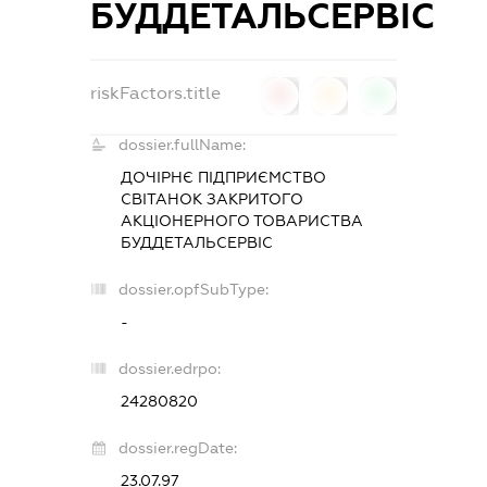
БУДДЕТАЛЬСЕРВІС
riskFactors.title
0
0
0
dossier.fullName:
ДОЧІРНЄ ПІДПРИЄМСТВО
СВІТАНОК ЗАКРИТОГО
АКЦІОНЕРНОГО ТОВАРИСТВА
БУДДЕТАЛЬСЕРВІС
dossier.opfSubType:
-
dossier.edrpo:
24280820
dossier.regDate:
23.07.97