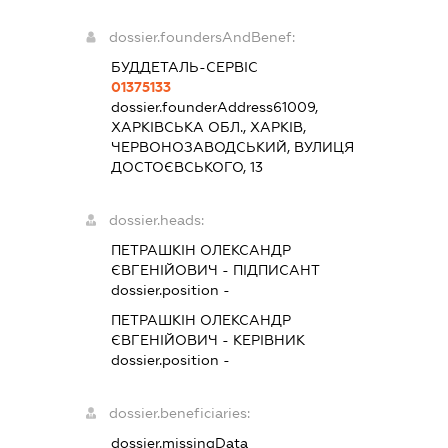
dossier.foundersAndBenef:
БУДДЕТАЛЬ-СЕРВІС
01375133
dossier.founderAddress
61009,
ХАРКІВСЬКА ОБЛ., ХАРКІВ,
ЧЕРВОНОЗАВОДСЬКИЙ, ВУЛИЦЯ
ДОСТОЄВСЬКОГО, 13
dossier.heads:
ПЕТРАШКІН ОЛЕКСАНДР
ЄВГЕНІЙОВИЧ
-
ПІДПИСАНТ
dossier.position -
ПЕТРАШКІН ОЛЕКСАНДР
ЄВГЕНІЙОВИЧ
-
КЕРІВНИК
dossier.position -
dossier.beneficiaries:
dossier.missingData