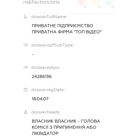
riskFactors.title
0
0
0
dossier.fullName:
ПРИВАТНЕ ПІДПРИЄМСТВО
ПРИВАТНА ФІРМА "ТОП ВІДЕО"
dossier.opfSubType:
-
dossier.edrpo:
24286136
dossier.regDate:
18.04.07
dossier.heads:
ВЛАСНИК ВЛАСНИК
-
ГОЛОВА
КОМІСІЇ З ПРИПИНЕННЯ АБО
ЛІКВІДАТОР