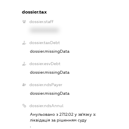
dossier.tax
dossier.staff
XXXXXXXXXX
dossier.taxDebt
dossier.missingData
dossier.esvDebt
dossier.missingData
dossier.ndsPayer
dossier.missingData
dossier.ndsAnnul
Анульовано з 27.12.02 у зв'язку з:
лiквiдацiя за рiшенням суду
.