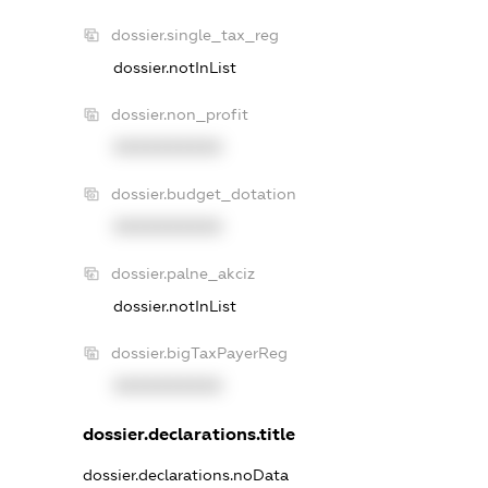
dossier.single_tax_reg
dossier.notInList
dossier.non_profit
XXXXXXXXXX
dossier.budget_dotation
XXXXXXXXXX
dossier.palne_akciz
dossier.notInList
dossier.bigTaxPayerReg
XXXXXXXXXX
dossier.declarations.title
dossier.declarations.noData