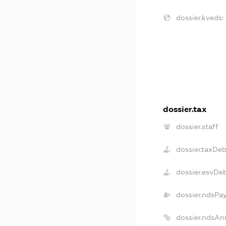
dossier.kveds:
dossier.tax
dossier.staff
dossier.taxDeb
dossier.esvDe
dossier.ndsPa
dossier.ndsAn