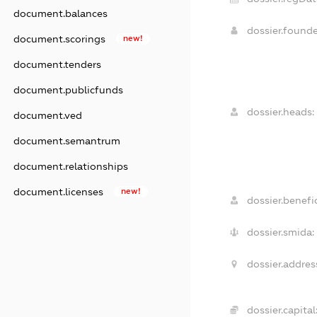
document.balances
dossier.found
document.scorings
new!
document.tenders
document.publicfunds
dossier.heads:
document.ved
document.semantrum
document.relationships
document.licenses
new!
dossier.benefic
dossier.smida:
dossier.addres
dossier.capital