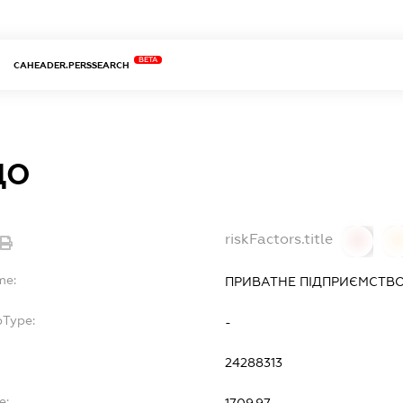
BETA
CAHEADER.PERSSEARCH
ДО
riskFactors.title
0
0
me:
ПРИВАТНЕ ПІДПРИЄМСТВ
bType:
-
24288313
e: