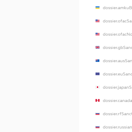
dossier.amkuB
dossier.ofacS
dossier.ofacN
dossier.gbSan
dossier.ausSa
dossier.euSan
dossier.japan
dossier.canad
dossier.rfSanc
dossier.russia