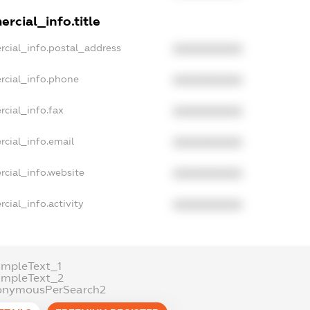
rcial_info.title
rcial_info.postal_address
XXXXXXXXXX
rcial_info.phone
XXXXXXXXXX
rcial_info.fax
XXXXXXXXXX
rcial_info.email
XXXXXXXXXX
rcial_info.website
XXXXXXXXXX
cial_info.activity
XXXXXXXXXX
ampleText_1
ampleText_2
onymousPerSearch2