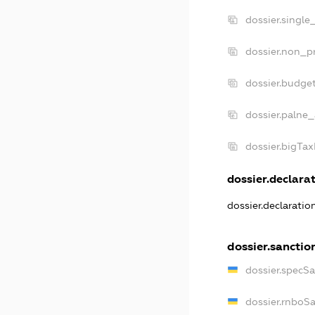
dossier.single
dossier.non_pr
dossier.budge
dossier.palne_
dossier.bigTa
dossier.declarat
dossier.declarati
dossier.sanctio
dossier.specS
dossier.rnboS