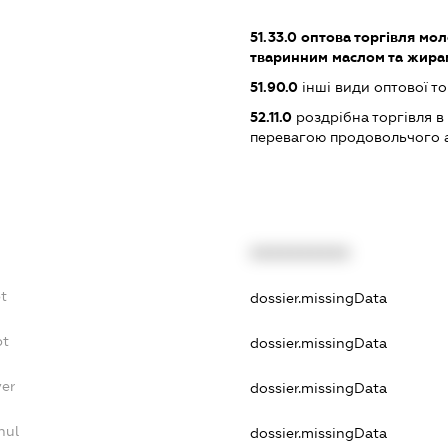
51.33.0
оптова торгівля мол
тваринним маслом та жира
51.90.0
інші види оптової то
52.11.0
роздрібна торгівля в
перевагою продовольчого 
XXXXXXXXXX
t
dossier.missingData
bt
dossier.missingData
yer
dossier.missingData
nul
dossier.missingData