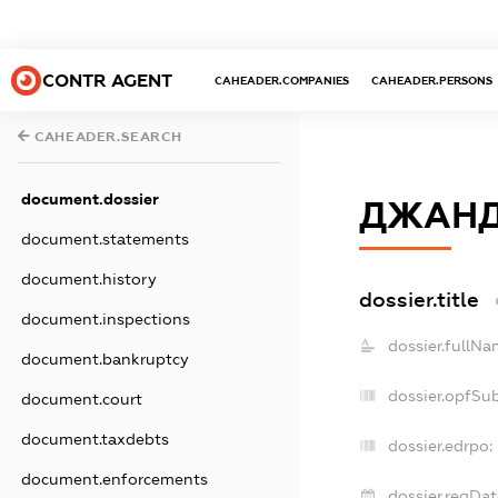
CONTR AGENT
CAHEADER.COMPANIES
CAHEADER.PERSONS
CAHEADER.SEARCH
document.dossier
ДЖАН
document.statements
document.history
dossier.title
document.inspections
dossier.fullNa
document.bankruptcy
dossier.opfSu
document.court
document.taxdebts
dossier.edrpo:
document.enforcements
dossier.regDat