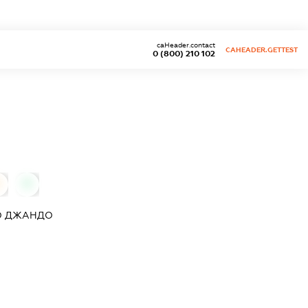
caHeader.contact
CAHEADER.GETTEST
0 (800) 210 102
0
О
ДЖАНДО