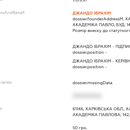
17.09.97
ersAndBenef:
ДЖАНДО ІБРАХІМ
dossier.founderAddress
М. Х
АКАДЕМІКА ПАВЛО, БУД. 142
Розмір внеску до статутног
ДЖАНДО ІБРАХІМ
-
ПІДПИ
dossier.position -
ДЖАНДО ІБРАХІМ
-
КЕРІВ
dossier.position -
iaries:
dossier.missingData
XXXXXXXXXX
s:
61146, ХАРКІВСЬКА ОБЛ.,
АКАДЕМІКА ПАВЛОВА, 142,
:
50 грн.