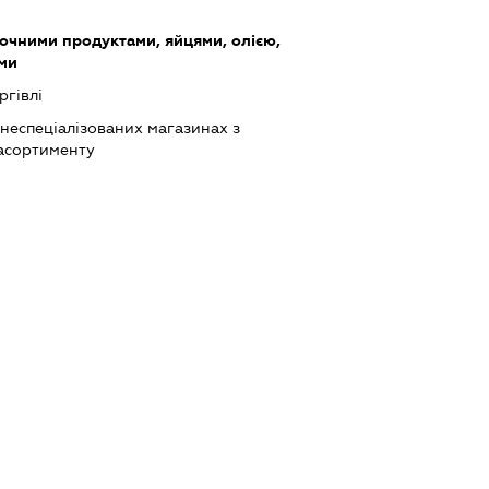
очними продуктами, яйцями, олією,
ми
ргівлі
 неспеціалізованих магазинах з
асортименту