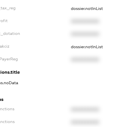
_tax_reg
dossier.notInList
ofit
XXXXXXXXXX
t_dotation
XXXXXXXXXX
akciz
dossier.notInList
xPayerReg
XXXXXXXXXX
ions.title
ons.noData
ns
anctions
XXXXXXXXXX
anctions
XXXXXXXXXX