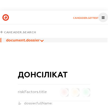
CAHEADER.GETTEST
CAHEADER.SEARCH
document.dossier
ДОНСІЛІКАТ
riskFactors.title
0
0
0
dossier.fullName: