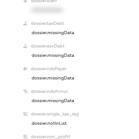
dossier.staff
XXXXXXXXXX
dossier.taxDebt
dossier.missingData
dossier.esvDebt
dossier.missingData
dossier.ndsPayer
dossier.missingData
dossier.ndsAnnul
dossier.missingData
dossier.single_tax_reg
dossier.notInList
dossier.non_profit