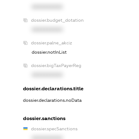
XXXXXXXXXX
dossier.budget_dotation
XXXXXXXXXX
dossier.palne_akciz
dossier.notInList
dossier.bigTaxPayerReg
XXXXXXXXXX
dossier.declarations.title
dossier.declarations.noData
dossier.sanctions
dossier.specSanctions
XXXXXXXXXX