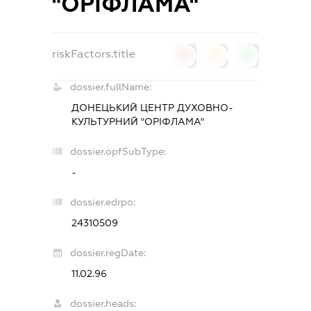
"ОРІФЛАМА"
riskFactors.title
0
0
0
dossier.fullName:
ДОНЕЦЬКИЙ ЦЕНТР ДУХОВНО-
КУЛЬТУРНИЙ "ОРІФЛАМА"
dossier.opfSubType:
-
dossier.edrpo:
24310509
dossier.regDate:
11.02.96
dossier.heads: