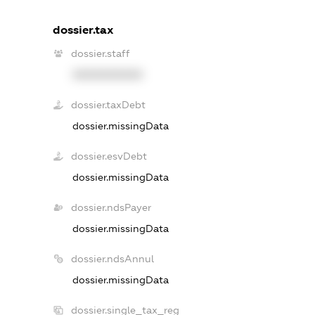
dossier.tax
dossier.staff
XXXXXXXXXX
dossier.taxDebt
dossier.missingData
dossier.esvDebt
dossier.missingData
dossier.ndsPayer
dossier.missingData
dossier.ndsAnnul
dossier.missingData
dossier.single_tax_reg