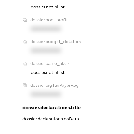
dossier.notInList
dossier.non_profit
XXXXXXXXXX
dossier.budget_dotation
XXXXXXXXXX
dossier.palne_akciz
dossier.notInList
dossier.bigTaxPayerReg
XXXXXXXXXX
dossier.declarations.title
dossier.declarations.noData