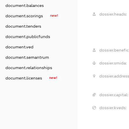
document.balances
dossier.heads:
document.scorings
new!
document.tenders
document.publicfunds
document.ved
dossier.benefici
document.semantrum
dossier.smida:
document.relationships
dossier.address
document.licenses
new!
dossier.capital:
dossier.kveds: