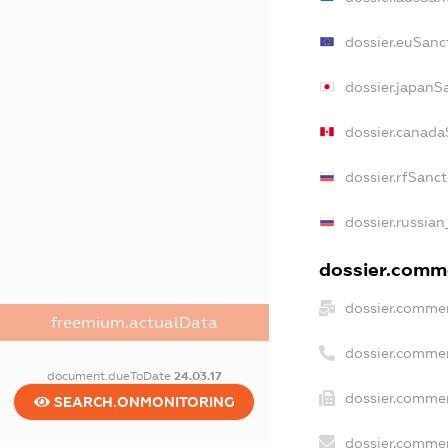
dossier.euSanc
dossier.japanS
dossier.canada
dossier.rfSanc
dossier.russian
dossier.comme
dossier.commer
freemium.actualData
dossier.commer
document.dueToDate
24.03.17
dossier.commer
SEARCH.ONMONITORING
dossier.commer