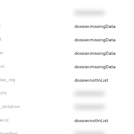
XXXXXXXXXX
t
dossier.missingData
t
dossier.missingData
er
dossier.missingData
nul
dossier.missingData
_tax_reg
dossier.notInList
ofit
XXXXXXXXXX
t_dotation
XXXXXXXXXX
akciz
dossier.notInList
xPayerReg