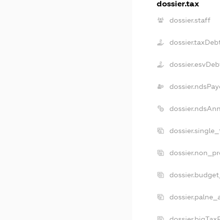
dossier.tax
dossier.staff
dossier.taxDeb
dossier.esvDeb
dossier.ndsPay
dossier.ndsAn
dossier.single
dossier.non_pr
dossier.budge
dossier.palne_
dossier.bigTa