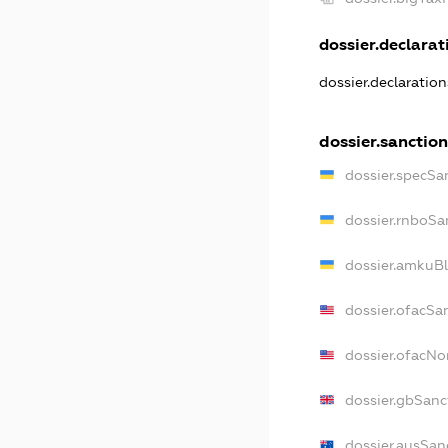
dossier.declarati
dossier.declaratio
dossier.sanction
dossier.specSa
dossier.rnboSa
dossier.amkuBl
dossier.ofacSa
dossier.ofacN
dossier.gbSanc
dossier.ausSan