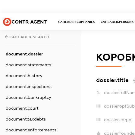
CONTR AGENT
CAHEADER.COMPANIES
CAHEADER.PERSONS
CAHEADER.SEARCH
document.dossier
КОРОБ
document.statements
document.history
dossier.title
document.inspections
dossier.fullNa
document.bankruptcy
dossier.opfSub
document.court
document.taxdebts
dossier.edrpo:
document.enforcements
dossier.found