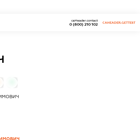
caHeader.contact
CAHEADER.GETTEST
0 (800) 210 102
Ч
0
ХИМОВИЧ
ХИМОВИЧ