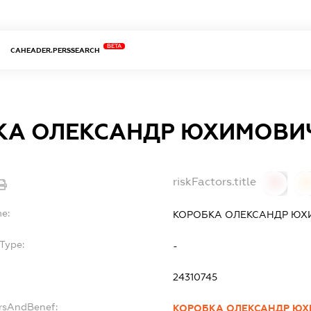
BETA
CAHEADER.PERSSEARCH
КА ОЛЕКСАНДР ЮХИМОВИ
riskFactors.title
0
0
me:
КОРОБКА ОЛЕКСАНДР Ю
Type:
-
24310745
ersAndBenef:
КОРОБКА ОЛЕКСАНДР Ю