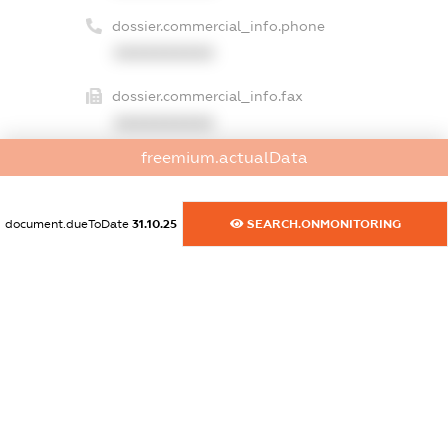
dossier.commercial_info.phone
XXXXXXXXXX
dossier.commercial_info.fax
XXXXXXXXXX
freemium.actualData
dossier.commercial_info.email
XXXXXXXXXX
document.dueToDate
31.10.25
SEARCH.ONMONITORING
dossier.commercial_info.website
XXXXXXXXXX
dossier.commercial_info.activity
XXXXXXXXXX
freemium.exampleText_1
freemium.exampleText_2