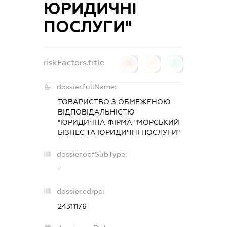
ЮРИДИЧНІ
ПОСЛУГИ"
riskFactors.title
0
0
0
dossier.fullName:
ТОВАРИСТВО З ОБМЕЖЕНОЮ
ВІДПОВІДАЛЬНІСТЮ
"ЮРИДИЧНА ФІРМА "МОРСЬКИЙ
БІЗНЕС ТА ЮРИДИЧНІ ПОСЛУГИ"
dossier.opfSubType:
-
dossier.edrpo:
24311176