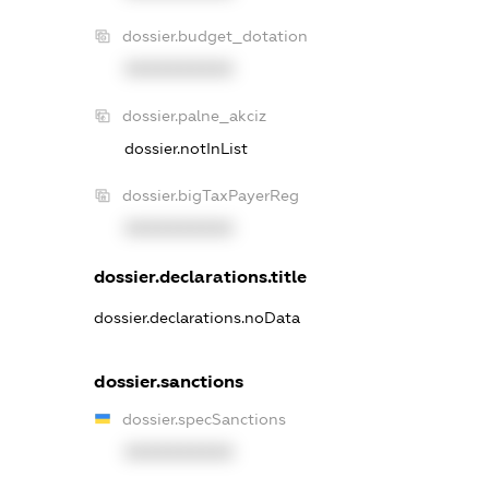
dossier.budget_dotation
XXXXXXXXXX
dossier.palne_akciz
dossier.notInList
dossier.bigTaxPayerReg
XXXXXXXXXX
dossier.declarations.title
dossier.declarations.noData
dossier.sanctions
dossier.specSanctions
XXXXXXXXXX