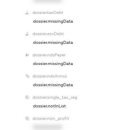
dossier.taxDebt
dossier.missingData
dossier.esvDebt
dossier.missingData
dossier.ndsPayer
dossier.missingData
dossier.ndsAnnul
dossier.missingData
dossier.single_tax_reg
dossier.notInList
dossier.non_profit
XXXXXXXXXX