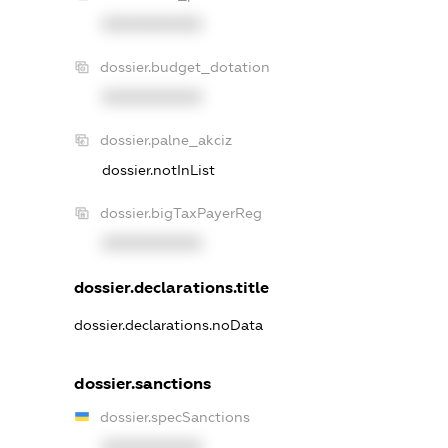
XXXXXXXXXX
dossier.budget_dotation
XXXXXXXXXX
dossier.palne_akciz
dossier.notInList
dossier.bigTaxPayerReg
XXXXXXXXXX
dossier.declarations.title
dossier.declarations.noData
dossier.sanctions
dossier.specSanctions
XXXXXXXXXX