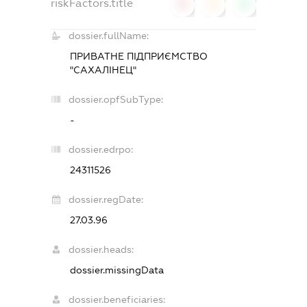
riskFactors.title
0
0
0
dossier.fullName:
ПРИВАТНЕ ПІДПРИЄМСТВО
"САХАЛІНЕЦ"
dossier.opfSubType:
-
dossier.edrpo:
24311526
dossier.regDate:
27.03.96
dossier.heads:
dossier.missingData
dossier.beneficiaries: