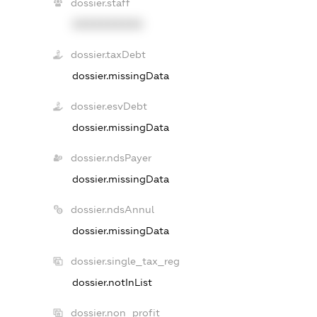
dossier.staff
XXXXXXXXXX
dossier.taxDebt
dossier.missingData
dossier.esvDebt
dossier.missingData
dossier.ndsPayer
dossier.missingData
dossier.ndsAnnul
dossier.missingData
dossier.single_tax_reg
dossier.notInList
dossier.non_profit