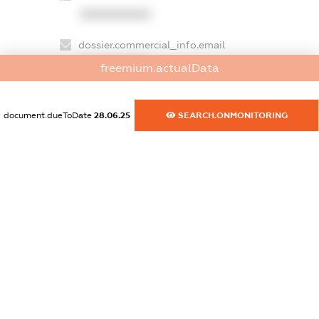
XXXXXXXXXX
dossier.commercial_info.email
XXXXXXXXXX
freemium.actualData
dossier.commercial_info.website
XXXXXXXXXX
document.dueToDate
28.06.25
SEARCH.ONMONITORING
dossier.commercial_info.activity
XXXXXXXXXX
freemium.exampleText_1
freemium.exampleText_2
freemium.anonymousPerSearch2
FREEMIUM.DETAILS
FREEMIUM.REGISTER