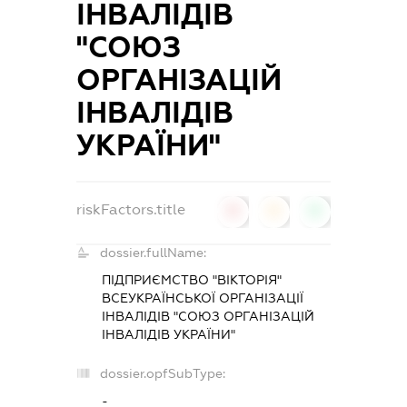
ІНВАЛІДІВ
"СОЮЗ
ОРГАНІЗАЦІЙ
ІНВАЛІДІВ
УКРАЇНИ"
riskFactors.title
0
0
0
dossier.fullName:
ПІДПРИЄМСТВО "ВІКТОРІЯ"
ВСЕУКРАЇНСЬКОЇ ОРГАНІЗАЦІЇ
ІНВАЛІДІВ "СОЮЗ ОРГАНІЗАЦІЙ
ІНВАЛІДІВ УКРАЇНИ"
dossier.opfSubType:
-