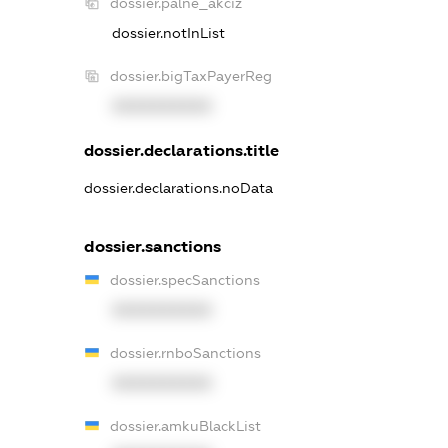
dossier.palne_akciz
dossier.notInList
dossier.bigTaxPayerReg
XXXXXXXXXX
dossier.declarations.title
dossier.declarations.noData
dossier.sanctions
dossier.specSanctions
XXXXXXXXXX
dossier.rnboSanctions
XXXXXXXXXX
dossier.amkuBlackList