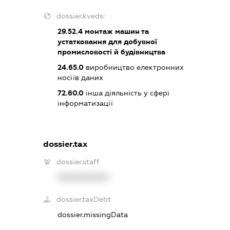
dossier.kveds:
29.52.4
монтаж машин та
устатковання для добувної
промисловості й будівництва
24.65.0
виробництво електронних
носіїв даних
72.60.0
інша діяльність у сфері
інформатизації
dossier.tax
dossier.staff
XXXXXXXXXX
dossier.taxDebt
dossier.missingData