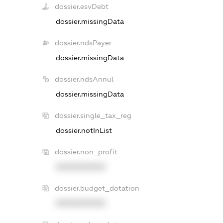
dossier.esvDebt
dossier.missingData
dossier.ndsPayer
dossier.missingData
dossier.ndsAnnul
dossier.missingData
dossier.single_tax_reg
dossier.notInList
dossier.non_profit
XXXXXXXXXX
dossier.budget_dotation
XXXXXXXXXX