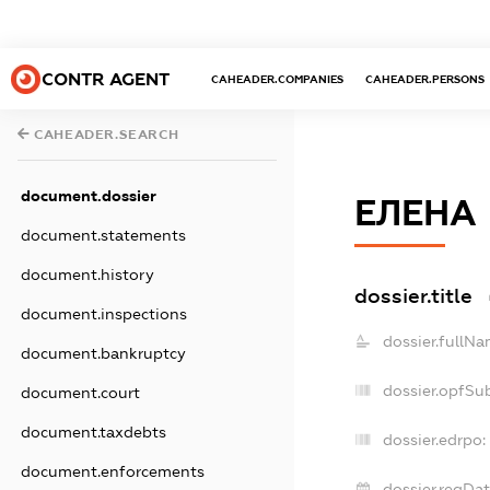
CONTR AGENT
CAHEADER.COMPANIES
CAHEADER.PERSONS
CAHEADER.SEARCH
document.dossier
ЕЛЕНА
document.statements
document.history
dossier.title
document.inspections
dossier.fullNa
document.bankruptcy
dossier.opfSu
document.court
document.taxdebts
dossier.edrpo:
document.enforcements
dossier.regDat