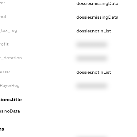
yer
dossier.missingData
nul
dossier.missingData
e_tax_reg
dossier.notInList
rofit
XXXXXXXXXX
t_dotation
XXXXXXXXXX
akciz
dossier.notInList
xPayerReg
XXXXXXXXXX
ions.title
ons.noData
ns