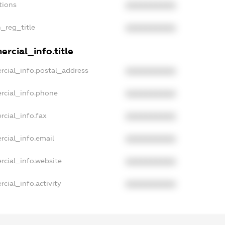
tions
XXXXXXXXXX
n_reg_title
XXXXXXXXXX
rcial_info.title
rcial_info.postal_address
XXXXXXXXXX
rcial_info.phone
XXXXXXXXXX
rcial_info.fax
XXXXXXXXXX
rcial_info.email
XXXXXXXXXX
rcial_info.website
XXXXXXXXXX
cial_info.activity
XXXXXXXXXX