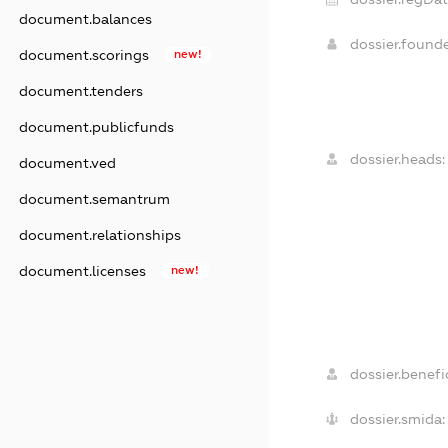
document.balances
dossier.found
document.scorings
new!
document.tenders
document.publicfunds
dossier.heads:
document.ved
document.semantrum
document.relationships
document.licenses
new!
dossier.benefic
dossier.smida: