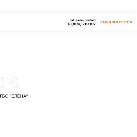
caHeader.contact
CAHEADER.GETTEST
0 (800) 210 102
0
ВО "ЕЛЕНА"