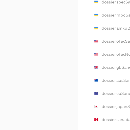
dossier.specS
dossier.rnboS
dossier.amkuB
dossier.ofacS
dossier.ofac
dossier.gbSan
dossier.ausSa
dossier.euSan
dossier.japan
dossier.canad