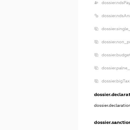
dossier.ndsPa
dossier.ndsAn
dossier.singl
dossier.non_p
dossier.budge
dossier.palne_
dossier.bigTa
dossier.declarat
dossier.declarati
dossier.sanctio