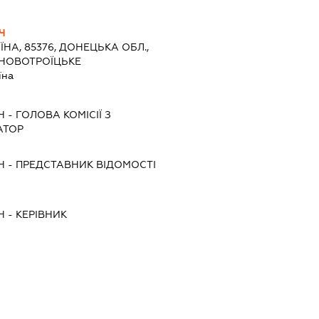
Ч
ЇНА, 85376, ДОНЕЦЬКА ОБЛ.,
 НОВОТРОЇЦЬКЕ
їна
Ч
-
ГОЛОВА КОМІСІЇ З
АТОР
Ч
-
ПРЕДСТАВНИК
ВІДОМОСТІ
Ч
-
КЕРІВНИК