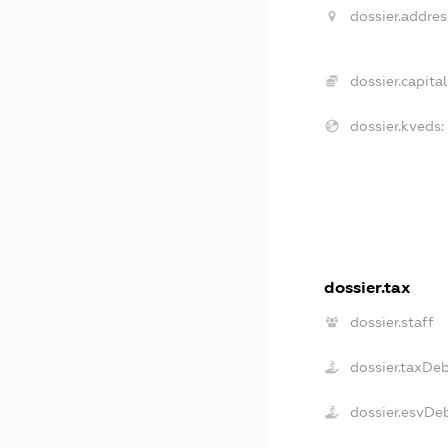
dossier.addres
dossier.capital
dossier.kveds:
dossier.tax
dossier.staff
dossier.taxDe
dossier.esvDe