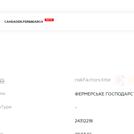
BETA
CAHEADER.PERSSEARCH
riskFactors.title
0
0
me:
ФЕРМЕРСЬКЕ ГОСПОДАРСТ
bType:
-
24312218
e: