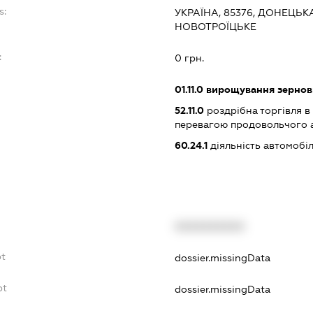
s:
УКРАЇНА, 85376, ДОНЕЦЬК
НОВОТРОЇЦЬКЕ
:
0 грн.
01.11.0
вирощування зернови
52.11.0
роздрібна торгівля в
перевагою продовольчого 
60.24.1
діяльність автомобі
XXXXXXXXXX
bt
dossier.missingData
bt
dossier.missingData