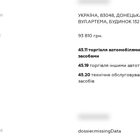
XXXXXXXXXX
s:
УКРАЇНА, 83048, ДОНЕЦЬК
ВУЛ.АРТЕМА, БУДИНОК 132
:
93 810 грн.
45.11
торгівля автомобілями
засобами
45.19
торгівля іншими авто
45.20
технічне обслуговува
засобів
XXXXXXXXXX
bt
dossier.missingData