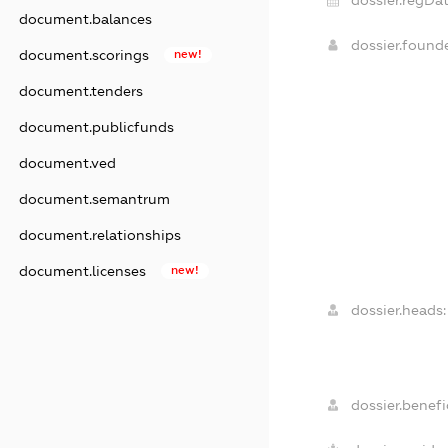
document.balances
dossier.found
document.scorings
new!
document.tenders
document.publicfunds
document.ved
document.semantrum
document.relationships
document.licenses
new!
dossier.heads:
dossier.benefic