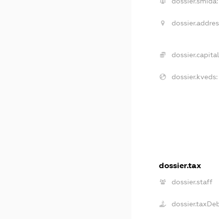
dossier.smida:
dossier.addres
dossier.capital
dossier.kveds:
dossier.tax
dossier.staff
dossier.taxDe