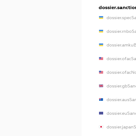
dossier.sanctio
dossier.specS
dossier.rnboS
dossier.amkuB
dossier.ofacS
dossier.ofac
dossier.gbSan
dossier.ausSa
dossier.euSan
dossier.japan