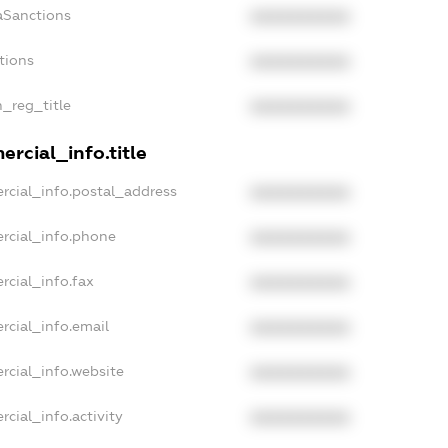
aSanctions
XXXXXXXXXX
tions
XXXXXXXXXX
n_reg_title
XXXXXXXXXX
rcial_info.title
rcial_info.postal_address
XXXXXXXXXX
rcial_info.phone
XXXXXXXXXX
rcial_info.fax
XXXXXXXXXX
rcial_info.email
XXXXXXXXXX
rcial_info.website
XXXXXXXXXX
cial_info.activity
XXXXXXXXXX