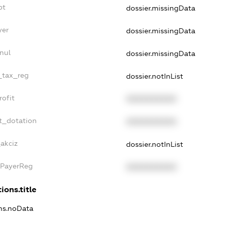
bt
dossier.missingData
yer
dossier.missingData
nul
dossier.missingData
e_tax_reg
dossier.notInList
rofit
XXXXXXXXXX
t_dotation
XXXXXXXXXX
akciz
dossier.notInList
xPayerReg
XXXXXXXXXX
ions.title
ons.noData