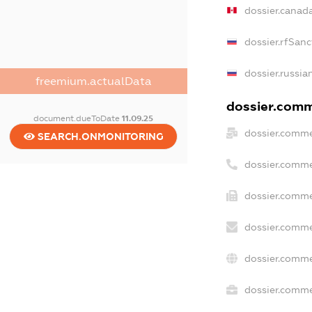
dossier.canad
dossier.rfSanc
dossier.russia
freemium.actualData
dossier.comme
document.dueToDate
11.09.25
dossier.comme
SEARCH.ONMONITORING
dossier.comme
dossier.comme
dossier.comme
dossier.comme
dossier.commer