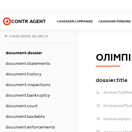
CONTR AGENT
CAHEADER.COMPANIES
CAHEADER.PERSONS
CAHEADER.SEARCH
document.dossier
ОЛІМПІ
document.statements
document.history
dossier.title
document.inspections
dossier.fullNa
document.bankruptcy
dossier.opfSu
document.court
document.taxdebts
dossier.edrpo:
document.enforcements
dossier.regDat