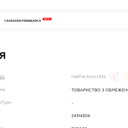
BETA
CAHEADER.PERSSEARCH
Я
riskFactors.title
0
0
me:
ТОВАРИСТВО З ОБМЕЖЕНО
bType:
-
24314306
e: