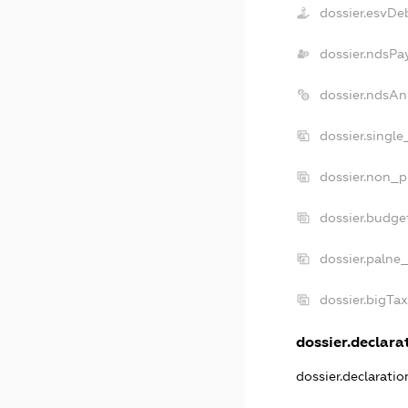
dossier.esvDe
dossier.ndsPa
dossier.ndsAn
dossier.singl
dossier.non_p
dossier.budge
dossier.palne_
dossier.bigTa
dossier.declarat
dossier.declarati