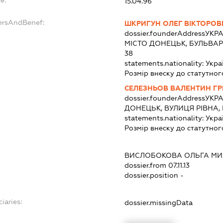
15.04.96
ersAndBenef:
ШКРИГУН ОЛЕГ ВІКТОРОВ
dossier.founderAddress
УКРА
МІСТО ДОНЕЦЬК, БУЛЬВАР
38
statements.nationality:
Укра
Розмір внеску до статутног
СЕЛЕЗНЬОВ ВАЛЕНТИН Г
dossier.founderAddress
УКРА
ДОНЕЦЬК, ВУЛИЦЯ РІВНА, 
statements.nationality:
Укра
Розмір внеску до статутног
ВИСЛОБОКОВА ОЛЬГА МИ
dossier.from 07.11.13
dossier.position -
iaries:
dossier.missingData