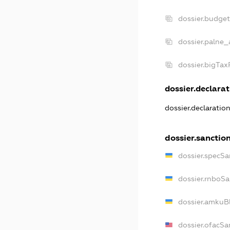
dossier.budge
dossier.palne_
dossier.bigTa
dossier.declarat
dossier.declaratio
dossier.sanctio
dossier.specSa
dossier.rnboS
dossier.amkuB
dossier.ofacSa