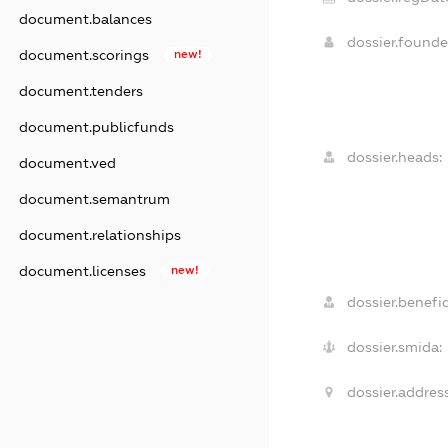
document.balances
dossier.found
document.scorings
new!
document.tenders
document.publicfunds
dossier.heads:
document.ved
document.semantrum
document.relationships
document.licenses
new!
dossier.benefic
dossier.smida:
dossier.address