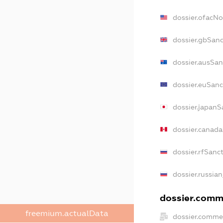
dossier.ofacN
dossier.gbSan
dossier.ausSan
dossier.euSanc
dossier.japanS
dossier.canad
dossier.rfSanc
dossier.russia
dossier.comme
freemium.actualData
dossier.comme