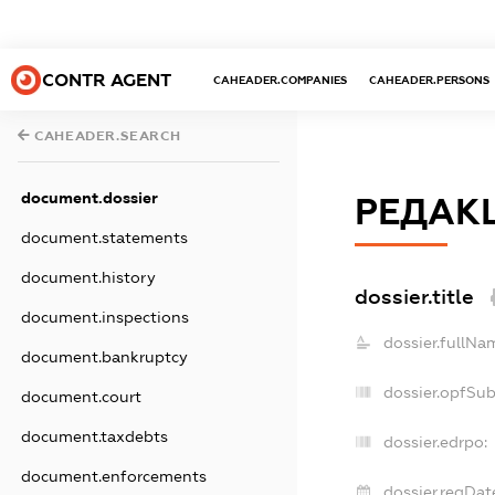
CONTR AGENT
CAHEADER.COMPANIES
CAHEADER.PERSONS
CAHEADER.SEARCH
document.dossier
РЕДАКЦ
document.statements
document.history
dossier.title
document.inspections
dossier.fullNa
document.bankruptcy
dossier.opfSu
document.court
document.taxdebts
dossier.edrpo:
document.enforcements
dossier.regDat