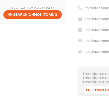
dossier.comme
document.dueToDate
28.06.25
SEARCH.ONMONITORING
dossier.commer
dossier.commer
dossier.commer
dossier.commer
freemium.exa
freemium.ex
freemium.an
FREEMIUM.D