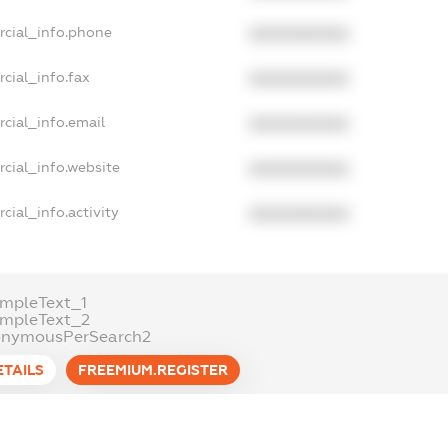
rcial_info.phone
XXXXXXXXXX
cial_info.fax
XXXXXXXXXX
cial_info.email
XXXXXXXXXX
cial_info.website
XXXXXXXXXX
cial_info.activity
XXXXXXXXXX
mpleText_1
ampleText_2
onymousPerSearch2
ETAILS
FREEMIUM.REGISTER