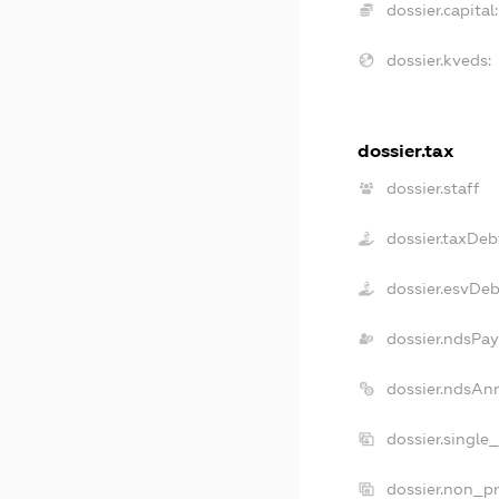
dossier.capital:
dossier.kveds:
dossier.tax
dossier.staff
dossier.taxDeb
dossier.esvDe
dossier.ndsPay
dossier.ndsAn
dossier.single
dossier.non_pr