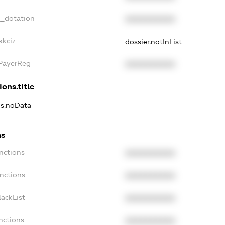
t_dotation
XXXXXXXXXX
akciz
dossier.notInList
xPayerReg
XXXXXXXXXX
ions.title
ns.noData
ns
nctions
XXXXXXXXXX
anctions
XXXXXXXXXX
lackList
XXXXXXXXXX
nctions
XXXXXXXXXX