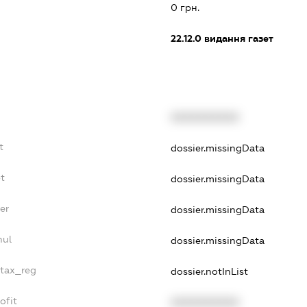
0 грн.
22.12.0
видання газет
XXXXXXXXXX
t
dossier.missingData
bt
dossier.missingData
er
dossier.missingData
nul
dossier.missingData
_tax_reg
dossier.notInList
ofit
XXXXXXXXXX