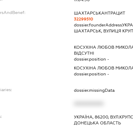
ersAndBenef:
ШАХТАРСЬКАНТРАЦИТ
32299510
dossier.founderAddress
УКРА
ШАХТАРСЬК, ВУЛИЦЯ КРУП
КОСУХІНА ЛЮБОВ МИКОЛ
ВІДСУТНІ
dossier.position -
КОСУХІНА ЛЮБОВ МИКОЛ
dossier.position -
iaries:
dossier.missingData
XXXXXXXXXX
:
УКРАЇНА, 86200, ВУЛ.КРУП
ДОНЕЦЬКА ОБЛАСТЬ