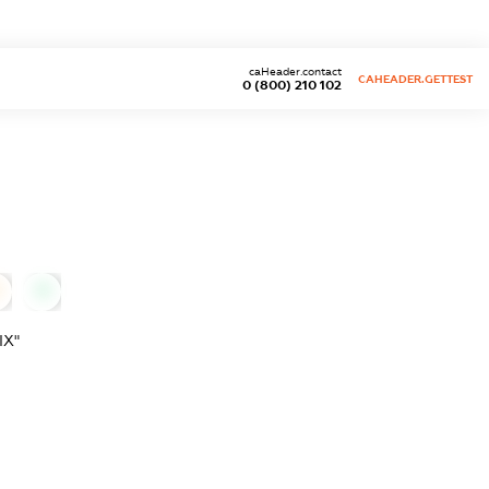
caHeader.contact
CAHEADER.GETTEST
0 (800) 210 102
0
ІХ"