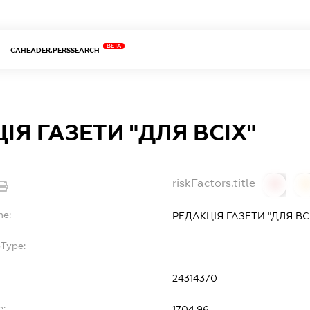
BETA
CAHEADER.PERSSEARCH
ІЯ ГАЗЕТИ "ДЛЯ ВСІХ"
riskFactors.title
0
0
me:
РЕДАКЦІЯ ГАЗЕТИ "ДЛЯ ВС
bType:
-
24314370
e:
17.04.96