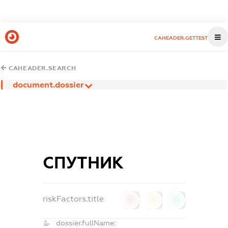
CAHEADER.GETTEST
CAHEADER.SEARCH
document.dossier
СПУТНИК
riskFactors.title
0
0
0
dossier.fullName: