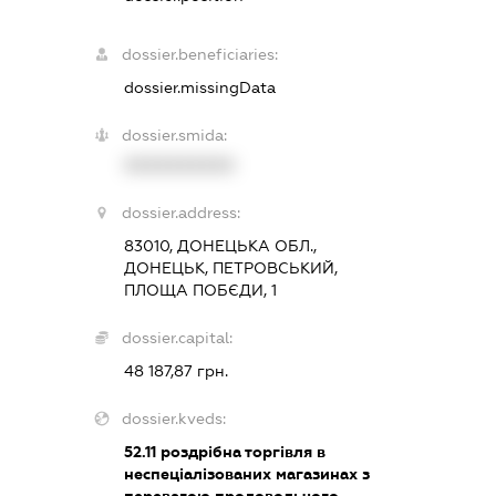
dossier.beneficiaries:
dossier.missingData
dossier.smida:
XXXXXXXXXX
dossier.address:
83010, ДОНЕЦЬКА ОБЛ.,
ДОНЕЦЬК, ПЕТРОВСЬКИЙ,
ПЛОЩА ПОБЄДИ, 1
dossier.capital:
48 187,87 грн.
dossier.kveds:
52.11
роздрібна торгівля в
неспеціалізованих магазинах з
перевагою продовольчого