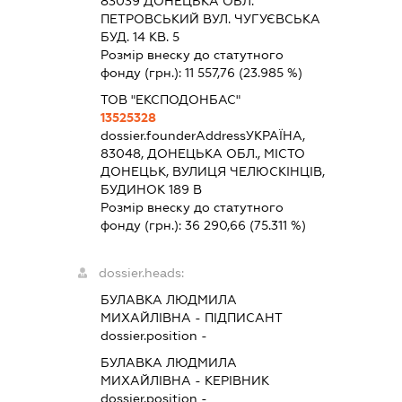
83039 ДОНЕЦЬКА ОБЛ.
ПЕТРОВСЬКИЙ ВУЛ. ЧУГУЄВСЬКА
БУД. 14 КВ. 5
Розмір внеску до статутного
фонду (грн.):
11 557,76
(23.985 %)
ТОВ "ЕКСПОДОНБАС"
13525328
dossier.founderAddress
УКРАЇНА,
83048, ДОНЕЦЬКА ОБЛ., МІСТО
ДОНЕЦЬК, ВУЛИЦЯ ЧЕЛЮСКІНЦІВ,
БУДИНОК 189 В
Розмір внеску до статутного
фонду (грн.):
36 290,66
(75.311 %)
dossier.heads:
БУЛАВКА ЛЮДМИЛА
МИХАЙЛІВНА
-
ПІДПИСАНТ
dossier.position -
БУЛАВКА ЛЮДМИЛА
МИХАЙЛІВНА
-
КЕРІВНИК
dossier.position -