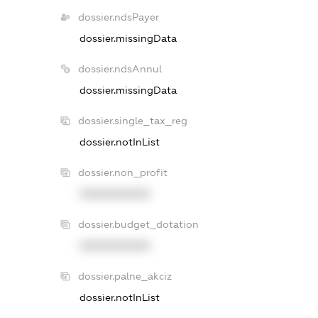
dossier.ndsPayer
dossier.missingData
dossier.ndsAnnul
dossier.missingData
dossier.single_tax_reg
dossier.notInList
dossier.non_profit
XXXXXXXXXX
dossier.budget_dotation
XXXXXXXXXX
dossier.palne_akciz
dossier.notInList