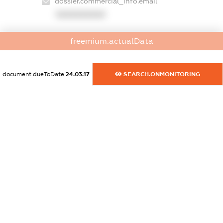
dossier.commercial_info.email
XXXXXXXXXX
dossier.commercial_info.website
freemium.actualData
XXXXXXXXXX
dossier.commercial_info.activity
document.dueToDate
24.03.17
SEARCH.ONMONITORING
XXXXXXXXXX
freemium.exampleText_1
freemium.exampleText_2
freemium.anonymousPerSearch2
FREEMIUM.DETAILS
FREEMIUM.REGISTER