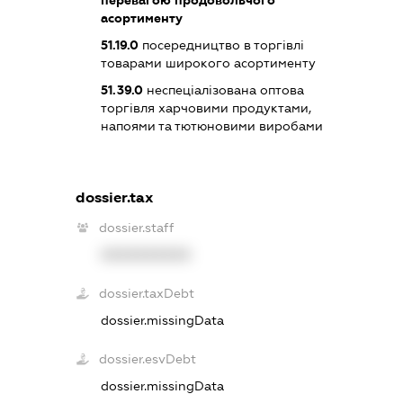
асортименту
51.19.0
посередництво в торгівлі
товарами широкого асортименту
51.39.0
неспеціалізована оптова
торгівля харчовими продуктами,
напоями та тютюновими виробами
dossier.tax
dossier.staff
XXXXXXXXXX
dossier.taxDebt
dossier.missingData
dossier.esvDebt
dossier.missingData