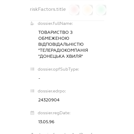
riskFactors.title
0
0
0
dossier.fullName:
ТОВАРИСТВО З
ОБМЕЖЕНОЮ
ВІДПОВІДАЛЬНІСТЮ
"ТЕЛЕРАДІОКОМПАНІЯ
"ДОНЕЦЬКА ХВИЛЯ"
dossier.opfSubType:
-
dossier.edrpo:
24320904
dossier.regDate:
13.05.96