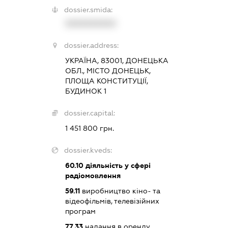
dossier.smida:
XXXXXXXXXX
dossier.address:
УКРАЇНА, 83001, ДОНЕЦЬКА
ОБЛ., МІСТО ДОНЕЦЬК,
ПЛОЩА КОНСТИТУЦІЇ,
БУДИНОК 1
dossier.capital:
1 451 800 грн.
dossier.kveds:
60.10
діяльність у сфері
радіомовлення
59.11
виробництво кіно- та
відеофільмів, телевізійних
програм
77.33
надання в оренду