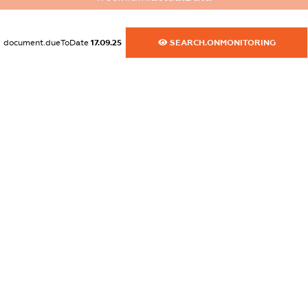
dossier.russian_reg_title
XXXXXXXXXX
document.dueToDate
17.09.25
SEARCH.ONMONITORING
dossier.commercial_info.title
dossier.commercial_info.postal_address
XXXXXXXXXX
dossier.commercial_info.phone
XXXXXXXXXX
dossier.commercial_info.fax
XXXXXXXXXX
dossier.commercial_info.email
XXXXXXXXXX
dossier.commercial_info.website
XXXXXXXXXX