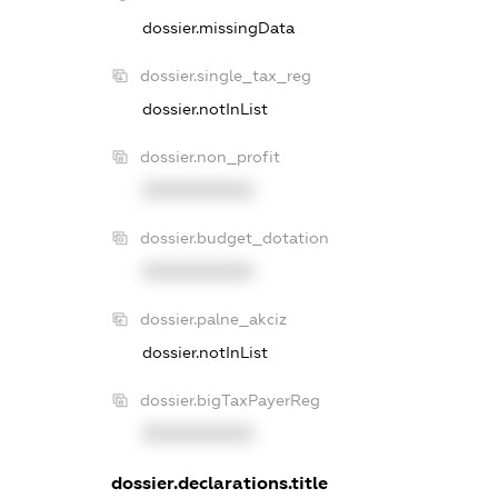
dossier.missingData
dossier.single_tax_reg
dossier.notInList
dossier.non_profit
XXXXXXXXXX
dossier.budget_dotation
XXXXXXXXXX
dossier.palne_akciz
dossier.notInList
dossier.bigTaxPayerReg
XXXXXXXXXX
dossier.declarations.title