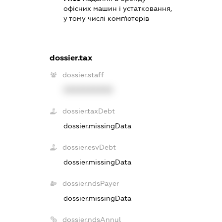
офісних машин і устатковання,
у тому числі комп'ютерів
dossier.tax
dossier.staff
XXXXXXXXXX
dossier.taxDebt
dossier.missingData
dossier.esvDebt
dossier.missingData
dossier.ndsPayer
dossier.missingData
dossier.ndsAnnul