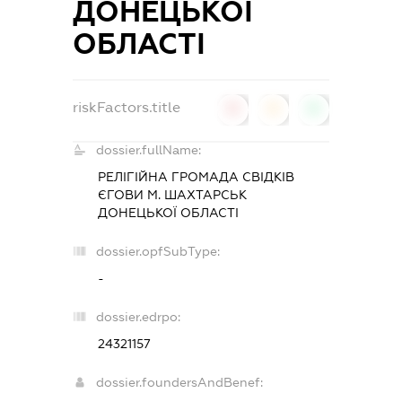
ДОНЕЦЬКОЇ
ОБЛАСТІ
riskFactors.title
0
0
0
dossier.fullName:
РЕЛІГІЙНА ГРОМАДА СВІДКІВ
ЄГОВИ М. ШАХТАРСЬК
ДОНЕЦЬКОЇ ОБЛАСТІ
dossier.opfSubType:
-
dossier.edrpo:
24321157
dossier.foundersAndBenef: