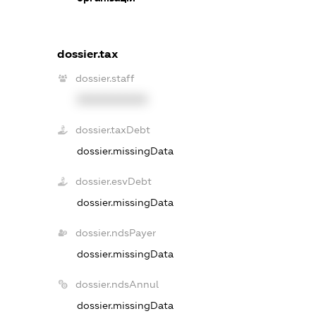
dossier.tax
dossier.staff
XXXXXXXXXX
dossier.taxDebt
dossier.missingData
dossier.esvDebt
dossier.missingData
dossier.ndsPayer
dossier.missingData
dossier.ndsAnnul
dossier.missingData