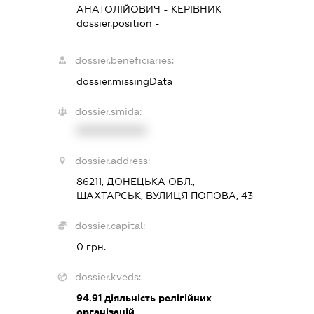
АНАТОЛІЙОВИЧ
-
КЕРІВНИК
dossier.position -
dossier.beneficiaries:
dossier.missingData
dossier.smida:
XXXXXXXXXX
dossier.address:
86211, ДОНЕЦЬКА ОБЛ.,
ШАХТАРСЬК, ВУЛИЦЯ ПОПОВА, 43
dossier.capital:
0 грн.
dossier.kveds:
94.91
діяльність релігійних
організацій