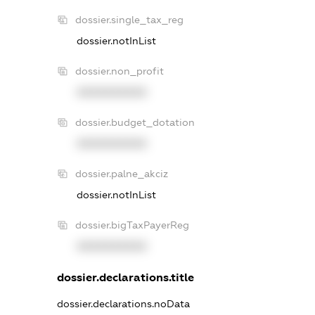
dossier.single_tax_reg
dossier.notInList
dossier.non_profit
XXXXXXXXXX
dossier.budget_dotation
XXXXXXXXXX
dossier.palne_akciz
dossier.notInList
dossier.bigTaxPayerReg
XXXXXXXXXX
dossier.declarations.title
dossier.declarations.noData