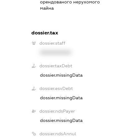
орендованого нерухомого
майна
dossier.tax
dossier.staff
XXXXXXXXXX
dossier.taxDebt
dossier.missingData
dossier.esvDebt
dossier.missingData
dossier.ndsPayer
dossier.missingData
dossier.ndsAnnul