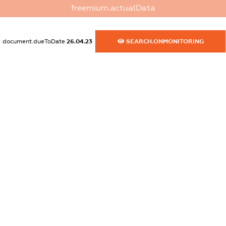
dossier.canadaSanctions
freemium.actualData
XXXXXXXXXX
dossier.rfSanctions
document.dueToDate
26.04.23
SEARCH.ONMONITORING
XXXXXXXXXX
dossier.russian_reg_title
XXXXXXXXXX
dossier.commercial_info.title
dossier.commercial_info.postal_address
XXXXXXXXXX
dossier.commercial_info.phone
XXXXXXXXXX
dossier.commercial_info.fax
XXXXXXXXXX