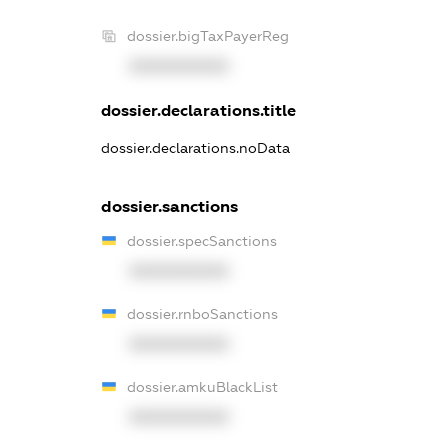
dossier.bigTaxPayerReg
XXXXXXXXXX
dossier.declarations.title
dossier.declarations.noData
dossier.sanctions
dossier.specSanctions
XXXXXXXXXX
dossier.rnboSanctions
XXXXXXXXXX
dossier.amkuBlackList
XXXXXXXXXX