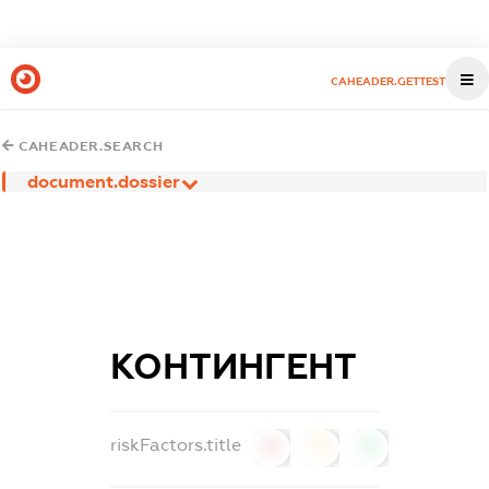
CAHEADER.GETTEST
CAHEADER.SEARCH
document.dossier
КОНТИНГЕНТ
riskFactors.title
0
0
0