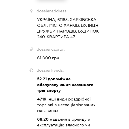
dossier.address:
УКРАЇНА, 61183, ХАРКІВСЬКА
ОБЛ., МІСТО ХАРКІВ, ВУЛИЦЯ
ДРУЖБИ НАРОДІВ, БУДИНОК
240, КВАРТИРА 47
dossier.capital:
61 000 грн.
dossier.kveds:
52.21
допоміжне
обслуговування наземного
транспорту
47.19
інші види роздрібної
торгівлі в неспеціалізованих
магазинах
68.20
надання в оренду й
експлуатацію власного чи