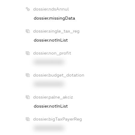
dossier.ndsAnnul
dossier.missingData
dossier.single_tax_reg
dossier.notInList
dossier.non_profit
XXXXXXXXXX
dossier.budget_dotation
XXXXXXXXXX
dossier.palne_akciz
dossier.notInList
dossier.bigTaxPayerReg
XXXXXXXXXX