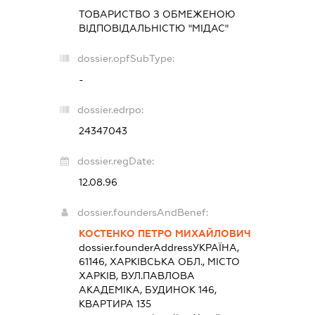
ТОВАРИСТВО З ОБМЕЖЕНОЮ
ВІДПОВІДАЛЬНІСТЮ "МІДАС"
dossier.opfSubType:
-
dossier.edrpo:
24347043
dossier.regDate:
12.08.96
dossier.foundersAndBenef:
КОСТЕНКО ПЕТРО МИХАЙЛОВИЧ
dossier.founderAddress
УКРАЇНА,
61146, ХАРКІВСЬКА ОБЛ., МІСТО
ХАРКІВ, ВУЛ.ПАВЛОВА
АКАДЕМІКА, БУДИНОК 146,
КВАРТИРА 135