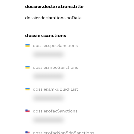
dossier.declarations.title
dossier.declarations.noData
dossier.sanctions
dossier.specSanctions
XXXXXXXXXX
dossier.rnboSanctions
XXXXXXXXXX
dossier.amkuBlackList
XXXXXXXXXX
dossier.ofacSanctions
XXXXXXXXXX
dossier.ofacNonSdnSanctions