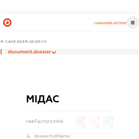
CAHEADER.GETTEST
CAHEADER.SEARCH
document.dossier
МІДАС
riskFactors.title
0
0
0
dossier.fullName: