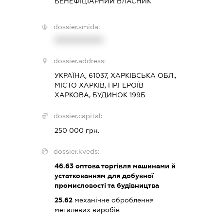
БЕНЕФІЦІАРНИЙ ВЛАСНИК
dossier.smida:
XXXXXXXXXX
dossier.address:
УКРАЇНА, 61037, ХАРКІВСЬКА ОБЛ.,
МІСТО ХАРКІВ, ПР.ГЕРОЇВ
ХАРКОВА, БУДИНОК 199Б
dossier.capital:
250 000 грн.
dossier.kveds:
46.63
оптова торгівля машинами й
устаткованням для добувної
промисловості та будівництва
25.62
механічне оброблення
металевих виробів