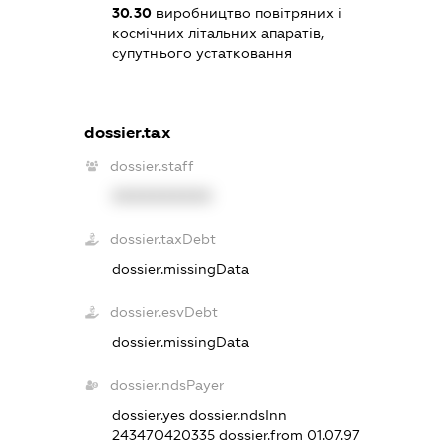
30.30
виробництво повітряних і
космічних літальних апаратів,
супутнього устатковання
dossier.tax
dossier.staff
XXXXXXXXXX
dossier.taxDebt
dossier.missingData
dossier.esvDebt
dossier.missingData
dossier.ndsPayer
dossier.yes
dossier.ndsInn
243470420335
dossier.from 01.07.97