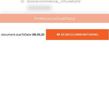
dossier.commercial_info.website
XXXXXXXXXX
dossier.commercial_info.activity
freemium.actualData
XXXXXXXXXX
document.dueToDate
08.05.25
SEARCH.ONMONITORING
freemium.exampleText_1
freemium.exampleText_2
freemium.anonymousPerSearch2
FREEMIUM.DETAILS
FREEMIUM.REGISTER