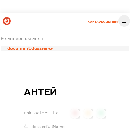
CAHEADER.GETTEST
CAHEADER.SEARCH
document.dossier
АНТЕЙ
riskFactors.title
0
0
0
dossier.fullName: