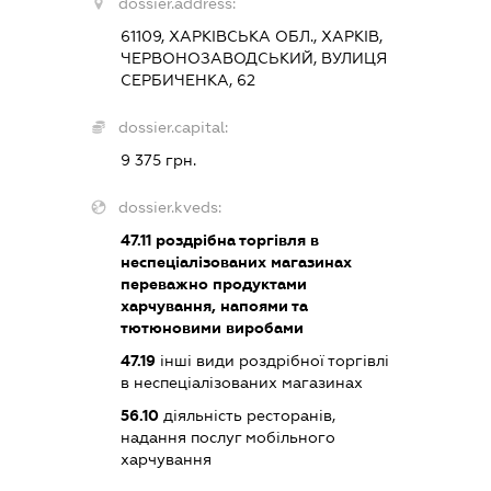
dossier.address:
61109, ХАРКІВСЬКА ОБЛ., ХАРКІВ,
ЧЕРВОНОЗАВОДСЬКИЙ, ВУЛИЦЯ
СЕРБИЧЕНКА, 62
dossier.capital:
9 375 грн.
dossier.kveds:
47.11
роздрібна торгівля в
неспеціалізованих магазинах
переважно продуктами
харчування, напоями та
тютюновими виробами
47.19
інші види роздрібної торгівлі
в неспеціалізованих магазинах
56.10
діяльність ресторанів,
надання послуг мобільного
харчування