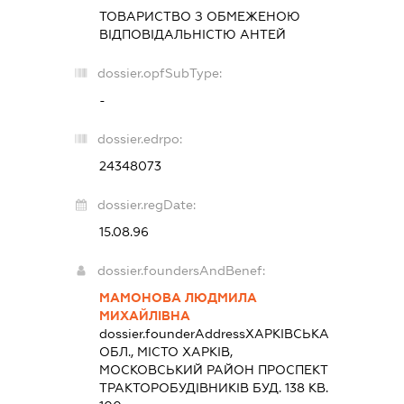
ТОВАРИСТВО З ОБМЕЖЕНОЮ
ВІДПОВІДАЛЬНІСТЮ
АНТЕЙ
dossier.opfSubType:
-
dossier.edrpo:
24348073
dossier.regDate:
15.08.96
dossier.foundersAndBenef:
МАМОНОВА ЛЮДМИЛА
МИХАЙЛІВНА
dossier.founderAddress
ХАРКІВСЬКА
ОБЛ., МІСТО ХАРКІВ,
МОСКОВСЬКИЙ РАЙОН ПРОСПЕКТ
ТРАКТОРОБУДІВНИКІВ БУД. 138 КВ.