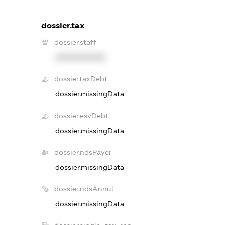
dossier.tax
dossier.staff
XXXXXXXXXX
dossier.taxDebt
dossier.missingData
dossier.esvDebt
dossier.missingData
dossier.ndsPayer
dossier.missingData
dossier.ndsAnnul
dossier.missingData