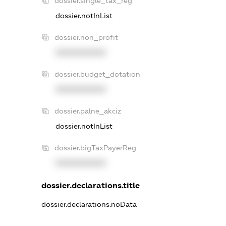
dossier.single_tax_reg
dossier.notInList
dossier.non_profit
XXXXXXXXXX
dossier.budget_dotation
XXXXXXXXXX
dossier.palne_akciz
dossier.notInList
dossier.bigTaxPayerReg
XXXXXXXXXX
dossier.declarations.title
dossier.declarations.noData