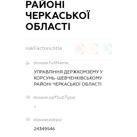
РАЙОНІ
ЧЕРКАСЬКОЇ
ОБЛАСТІ
riskFactors.title
0
0
0
dossier.fullName:
УПРАВЛІННЯ ДЕРЖКОМЗЕМУ У
КОРСУНЬ-ШЕВЧЕНКІВСЬКОМУ
РАЙОНІ ЧЕРКАСЬКОЇ ОБЛАСТІ
dossier.opfSubType:
-
dossier.edrpo:
24349546