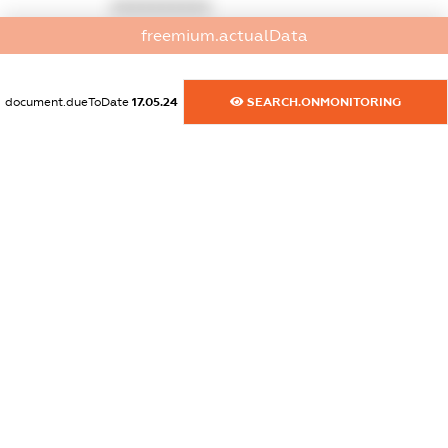
XXXXXXXXXX
freemium.actualData
dossier.commercial_info.activity
XXXXXXXXXX
document.dueToDate
17.05.24
SEARCH.ONMONITORING
freemium.exampleText_1
freemium.exampleText_2
freemium.anonymousPerSearch2
FREEMIUM.DETAILS
FREEMIUM.REGISTER