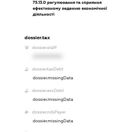
75.13.0
регулювання та сприяння
ефективному веденню економічної
діяльності
dossier.tax
dossier.staff
XXXXXXXXXX
dossier.taxDebt
dossier.missingData
dossier.esvDebt
dossier.missingData
dossier.ndsPayer
dossier.missingData