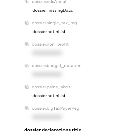
dossier.ndsAnnul
dossier.missingData
dossier.single_tax_reg
dossier.notInList
dossier.non_profit
XXXXXXXXXX
dossier.budget_dotation
XXXXXXXXXX
dossier.palne_akciz
dossier.notInList
dossier.bigTaxPayerReg
XXXXXXXXXX
dossier.declarations.title