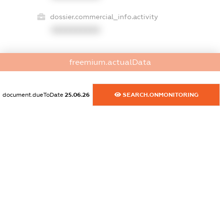
dossier.commercial_info.activity
XXXXXXXXXX
freemium.actualData
freemium.exampleText_1
freemium.exampleText_2
freemium.anonymousPerSearch2
document.dueToDate
25.06.26
SEARCH.ONMONITORING
FREEMIUM.DETAILS
FREEMIUM.REGISTER