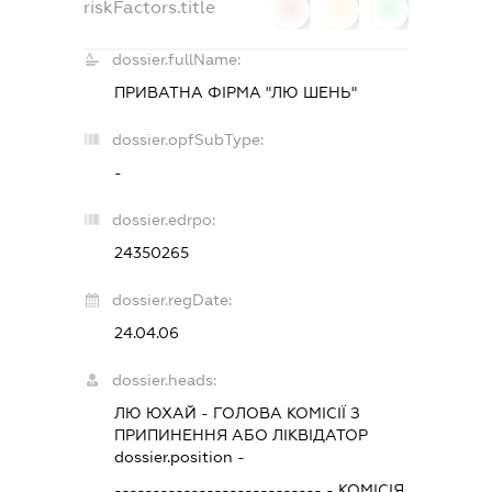
riskFactors.title
0
0
0
dossier.fullName:
ПРИВАТНА ФІРМА "ЛЮ ШЕНЬ"
dossier.opfSubType:
-
dossier.edrpo:
24350265
dossier.regDate:
24.04.06
dossier.heads:
ЛЮ ЮХАЙ
-
ГОЛОВА КОМІСІЇ З
ПРИПИНЕННЯ АБО ЛІКВІДАТОР
dossier.position -
---------------------------
-
КОМІСІЯ