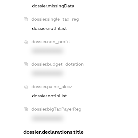
dossier.missingData
dossier.single_tax_reg
dossier.notInList
dossier.non_profit
XXXXXXXXXX
dossier.budget_dotation
XXXXXXXXXX
dossier.palne_akciz
dossier.notInList
dossier.bigTaxPayerReg
XXXXXXXXXX
dossier.declarations.title