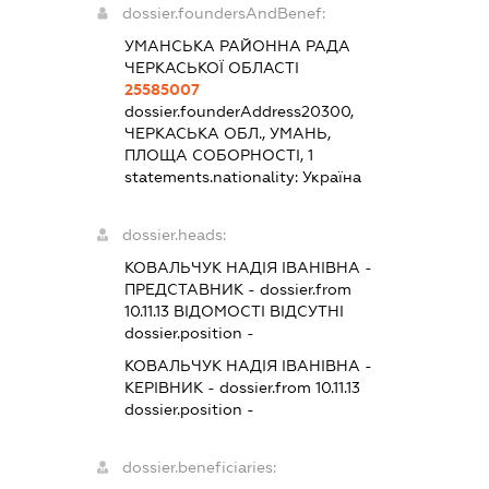
dossier.foundersAndBenef:
УМАНСЬКА РАЙОННА РАДА
ЧЕРКАСЬКОЇ ОБЛАСТІ
25585007
dossier.founderAddress
20300,
ЧЕРКАСЬКА ОБЛ., УМАНЬ,
ПЛОЩА СОБОРНОСТІ, 1
statements.nationality:
Україна
dossier.heads:
КОВАЛЬЧУК НАДІЯ ІВАНІВНА
-
ПРЕДСТАВНИК
- dossier.from
10.11.13
ВІДОМОСТІ ВІДСУТНІ
dossier.position -
КОВАЛЬЧУК НАДІЯ ІВАНІВНА
-
КЕРІВНИК
- dossier.from 10.11.13
dossier.position -
dossier.beneficiaries: