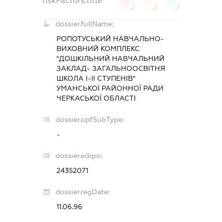
riskFactors.title
0
0
0
dossier.fullName:
РОПОТУСЬКИЙ НАВЧАЛЬНО-
ВИХОВНИЙ КОМПЛЕКС
"ДОШКІЛЬНИЙ НАВЧАЛЬНИЙ
ЗАКЛАД- ЗАГАЛЬНООСВІТНЯ
ШКОЛА І-ІІ СТУПЕНІВ"
УМАНСЬКОЇ РАЙОННОЇ РАДИ
ЧЕРКАСЬКОЇ ОБЛАСТІ
dossier.opfSubType:
-
dossier.edrpo:
24352071
dossier.regDate:
11.06.96