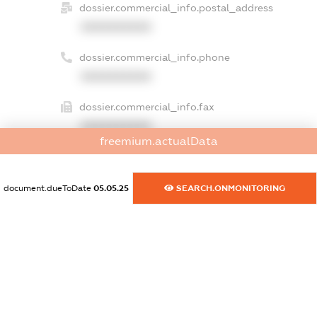
dossier.commercial_info.postal_address
XXXXXXXXXX
dossier.commercial_info.phone
XXXXXXXXXX
dossier.commercial_info.fax
XXXXXXXXXX
freemium.actualData
dossier.commercial_info.email
XXXXXXXXXX
document.dueToDate
05.05.25
SEARCH.ONMONITORING
dossier.commercial_info.website
XXXXXXXXXX
dossier.commercial_info.activity
XXXXXXXXXX