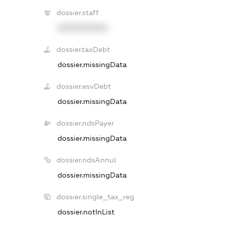
dossier.staff
XXXXXXXXXX
dossier.taxDebt
dossier.missingData
dossier.esvDebt
dossier.missingData
dossier.ndsPayer
dossier.missingData
dossier.ndsAnnul
dossier.missingData
dossier.single_tax_reg
dossier.notInList