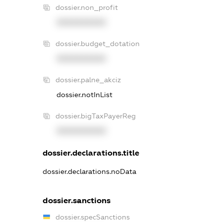
dossier.non_profit
XXXXXXXXXX
dossier.budget_dotation
XXXXXXXXXX
dossier.palne_akciz
dossier.notInList
dossier.bigTaxPayerReg
XXXXXXXXXX
dossier.declarations.title
dossier.declarations.noData
dossier.sanctions
dossier.specSanctions