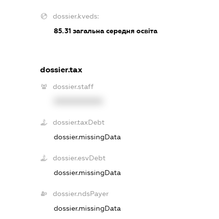
dossier.kveds:
85.31
загальна середня освіта
dossier.tax
dossier.staff
XXXXXXXXXX
dossier.taxDebt
dossier.missingData
dossier.esvDebt
dossier.missingData
dossier.ndsPayer
dossier.missingData