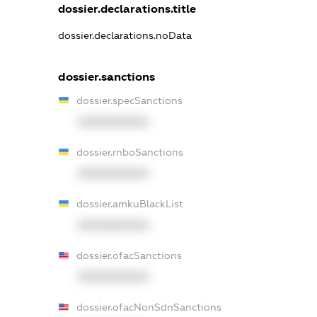
dossier.declarations.title
dossier.declarations.noData
dossier.sanctions
dossier.specSanctions
XXXXXXXXXX
dossier.rnboSanctions
XXXXXXXXXX
dossier.amkuBlackList
XXXXXXXXXX
dossier.ofacSanctions
XXXXXXXXXX
dossier.ofacNonSdnSanctions