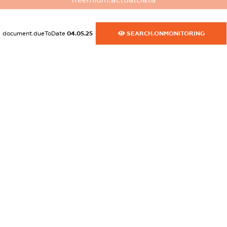
XXXXXXXXXX
dossier.commercial_info.activity
document.dueToDate
04.05.25
SEARCH.ONMONITORING
XXXXXXXXXX
freemium.exampleText_1
freemium.exampleText_2
freemium.anonymousPerSearch2
FREEMIUM.DETAILS
FREEMIUM.REGISTER