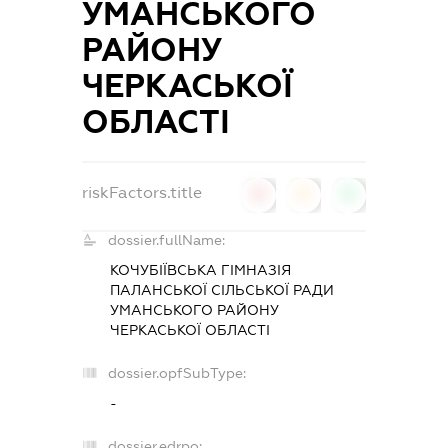
УМАНСЬКОГО
РАЙОНУ
ЧЕРКАСЬКОЇ
ОБЛАСТІ
riskFactors.title
0
0
0
dossier.fullName:
КОЧУБІЇВСЬКА ГІМНАЗІЯ
ПАЛАНСЬКОЇ СІЛЬСЬКОЇ РАДИ
УМАНСЬКОГО РАЙОНУ
ЧЕРКАСЬКОЇ ОБЛАСТІ
dossier.opfSubType:
-
dossier.edrpo: