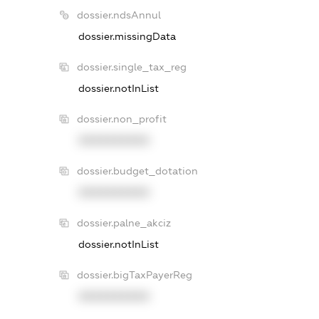
dossier.ndsAnnul
dossier.missingData
dossier.single_tax_reg
dossier.notInList
dossier.non_profit
XXXXXXXXXX
dossier.budget_dotation
XXXXXXXXXX
dossier.palne_akciz
dossier.notInList
dossier.bigTaxPayerReg
XXXXXXXXXX