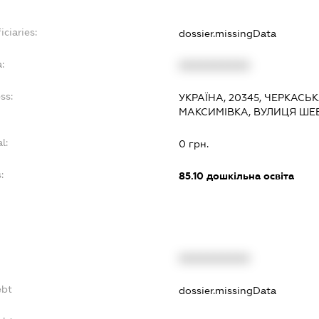
iciaries:
dossier.missingData
:
XXXXXXXXXX
ss:
УКРАЇНА, 20345, ЧЕРКАСЬ
МАКСИМІВКА, ВУЛИЦЯ ШЕВЧ
l:
0 грн.
:
85.10
дошкільна освіта
XXXXXXXXXX
ebt
dossier.missingData