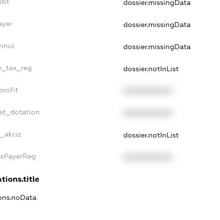
ebt
dossier.missingData
ayer
dossier.missingData
nnul
dossier.missingData
le_tax_reg
dossier.notInList
profit
XXXXXXXXXX
et_dotation
XXXXXXXXXX
e_akciz
dossier.notInList
axPayerReg
XXXXXXXXXX
tions.title
ions.noData