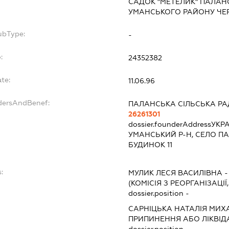
САДОК "МЕТЕЛИК" ПАЛАНС
УМАНСЬКОГО РАЙОНУ ЧЕР
ubType:
-
:
24352382
te:
11.06.96
ndersAndBenef:
ПАЛАНСЬКА СІЛЬСЬКА РА
26261301
dossier.founderAddress
УКРА
УМАНСЬКИЙ Р-Н, СЕЛО П
БУДИНОК 11
:
МУЛИК ЛЕСЯ ВАСИЛІВНА
(КОМІСІЯ З РЕОРГАНІЗАЦІЇ
dossier.position -
САРНІЦЬКА НАТАЛІЯ МИХ
ПРИПИНЕННЯ АБО ЛІКВІД