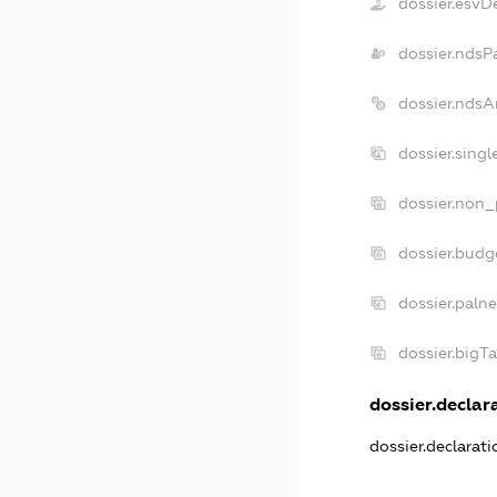
dossier.esvD
dossier.ndsP
dossier.ndsA
dossier.sing
dossier.non_
dossier.budg
dossier.paln
dossier.bigT
dossier.declara
dossier.declarat