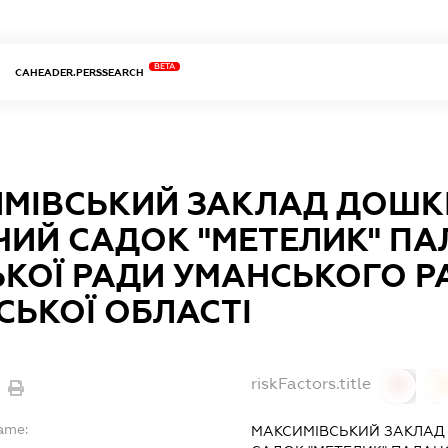
BETA
CAHEADER.PERSSEARCH
МІВСЬКИЙ ЗАКЛАД ДОШКІ
ЧИЙ САДОК "МЕТЕЛИК" ПА
ЬКОЇ РАДИ УМАНСЬКОГО 
СЬКОЇ ОБЛАСТІ
riskFactors.title
0
Name:
МАКСИМІВСЬКИЙ ЗАКЛАД 