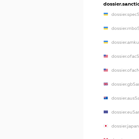
dossier.sancti
dossier.spec
dossier.rnbo
dossier.amku
dossier.ofac
dossier.ofa
dossier.gbSa
dossier.ausS
dossier.euSa
dossier.japa