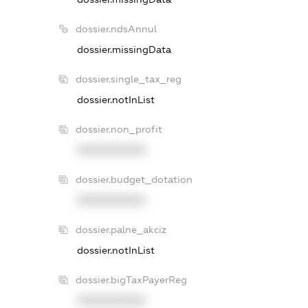
dossier.ndsAnnul
dossier.missingData
dossier.single_tax_reg
dossier.notInList
dossier.non_profit
XXXXXXXXXX
dossier.budget_dotation
XXXXXXXXXX
dossier.palne_akciz
dossier.notInList
dossier.bigTaxPayerReg
XXXXXXXXXX