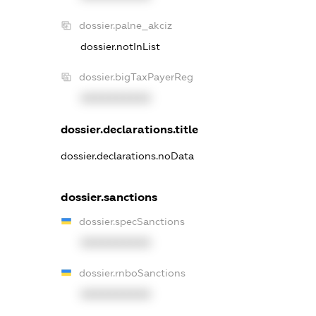
dossier.palne_akciz
dossier.notInList
dossier.bigTaxPayerReg
XXXXXXXXXX
dossier.declarations.title
dossier.declarations.noData
dossier.sanctions
dossier.specSanctions
XXXXXXXXXX
dossier.rnboSanctions
XXXXXXXXXX