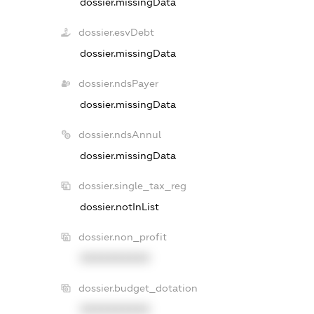
dossier.missingData
dossier.esvDebt
dossier.missingData
dossier.ndsPayer
dossier.missingData
dossier.ndsAnnul
dossier.missingData
dossier.single_tax_reg
dossier.notInList
dossier.non_profit
XXXXXXXXXX
dossier.budget_dotation
XXXXXXXXXX