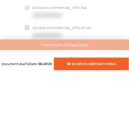
dossier.commercial_info.fax
XXXXXXXXXX
dossier.commercial_info.email
XXXXXXXXXX
freemium.actualData
dossier.commercial_info.website
XXXXXXXXXX
document.dueToDate
06.07.25
SEARCH.ONMONITORING
dossier.commercial_info.activity
XXXXXXXXXX
freemium.exampleText_1
freemium.exampleText_2
freemium.anonymousPerSearch2
FREEMIUM.DETAILS