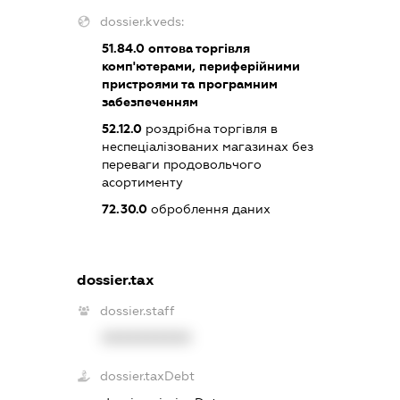
dossier.kveds:
51.84.0
оптова торгівля
комп'ютерами, периферійними
пристроями та програмним
забезпеченням
52.12.0
роздрібна торгівля в
неспеціалізованих магазинах без
переваги продовольчого
асортименту
72.30.0
оброблення даних
dossier.tax
dossier.staff
XXXXXXXXXX
dossier.taxDebt