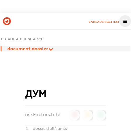
CAHEADER.GETTEST
CAHEADER.SEARCH
document.dossier
ДУМ
riskFactors.title
0
0
0
dossier.fullName: