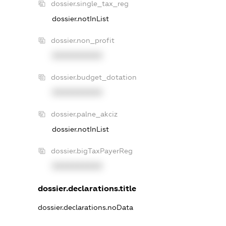
dossier.single_tax_reg
dossier.notInList
dossier.non_profit
XXXXXXXXXX
dossier.budget_dotation
XXXXXXXXXX
dossier.palne_akciz
dossier.notInList
dossier.bigTaxPayerReg
XXXXXXXXXX
dossier.declarations.title
dossier.declarations.noData