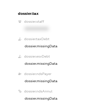
dossier.tax
dossier.staff
XXXXXXXXXX
dossier.taxDebt
dossier.missingData
dossier.esvDebt
dossier.missingData
dossier.ndsPayer
dossier.missingData
dossier.ndsAnnul
dossier.missingData