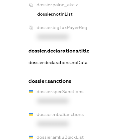
dossier.palne_akciz
dossier.notInList
dossier.bigTaxPayerReg
XXXXXXXXXX
dossier.declarations.title
dossier.declarations.noData
dossier.sanctions
dossier.specSanctions
XXXXXXXXXX
dossier.rnboSanctions
XXXXXXXXXX
dossier.amkuBlackList