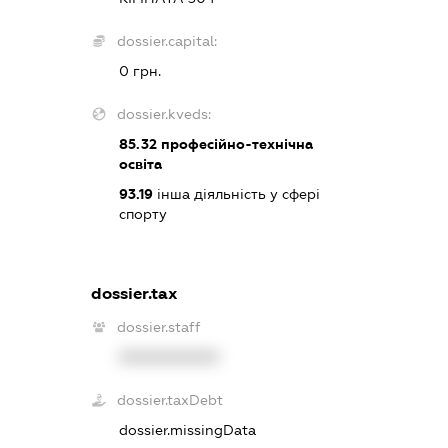
dossier.capital:
0 грн.
dossier.kveds:
85.32
професійно-технічна
освіта
93.19
інша діяльність у сфері
спорту
dossier.tax
dossier.staff
XXXXXXXXXX
dossier.taxDebt
dossier.missingData