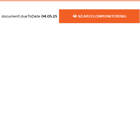
dossier.commercial_info.fax
XXXXXXXXXX
document.dueToDate
04.05.25
SEARCH.ONMONITORING
dossier.commercial_info.email
XXXXXXXXXX
dossier.commercial_info.website
XXXXXXXXXX
dossier.commercial_info.activity
XXXXXXXXXX
freemium.exampleText_1
freemium.exampleText_2
freemium.anonymousPerSearch2
FREEMIUM.DETAILS
FREEMIUM.REGISTER