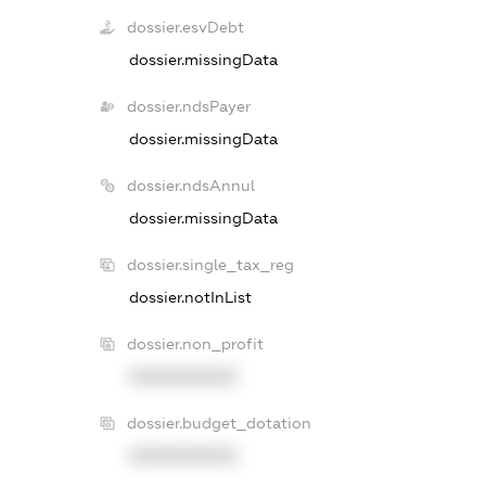
dossier.esvDebt
dossier.missingData
dossier.ndsPayer
dossier.missingData
dossier.ndsAnnul
dossier.missingData
dossier.single_tax_reg
dossier.notInList
dossier.non_profit
XXXXXXXXXX
dossier.budget_dotation
XXXXXXXXXX