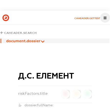
CAHEADER.GETTEST
CAHEADER.SEARCH
document.dossier
Д.С. ЕЛЕМЕНТ
riskFactors.title
0
0
0
dossier.fullName: