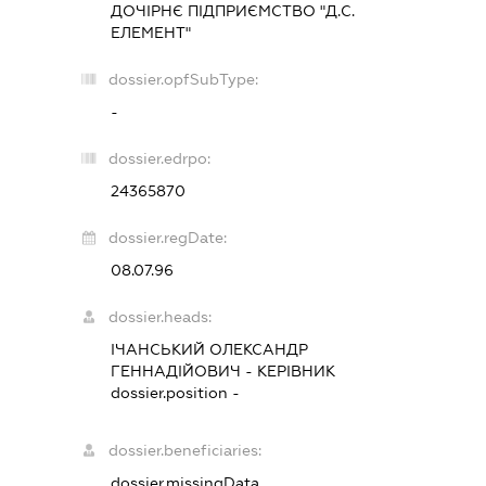
ДОЧІРНЄ ПІДПРИЄМСТВО "Д.С.
ЕЛЕМЕНТ"
dossier.opfSubType:
-
dossier.edrpo:
24365870
dossier.regDate:
08.07.96
dossier.heads:
ІЧАНСЬКИЙ ОЛЕКСАНДР
ГЕННАДІЙОВИЧ
-
КЕРІВНИК
dossier.position -
dossier.beneficiaries:
dossier.missingData