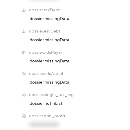
dossier.taxDebt
dossier.missingData
dossier.esvDebt
dossier.missingData
dossier.ndsPayer
dossier.missingData
dossier.ndsAnnul
dossier.missingData
dossier.single_tax_reg
dossier.notInList
dossier.non_profit
XXXXXXXXXX