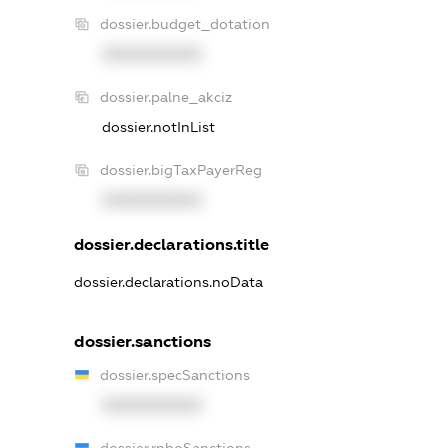
dossier.budget_dotation
XXXXXXXXXX
dossier.palne_akciz
dossier.notInList
dossier.bigTaxPayerReg
XXXXXXXXXX
dossier.declarations.title
dossier.declarations.noData
dossier.sanctions
dossier.specSanctions
XXXXXXXXXX
dossier.rnboSanctions