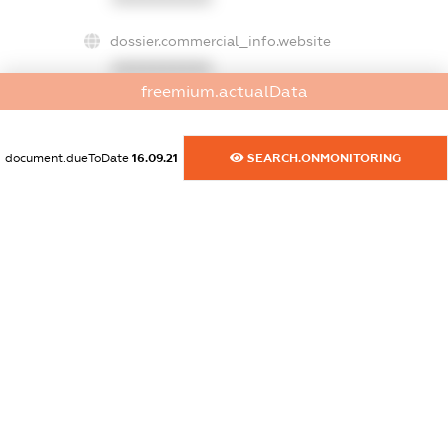
dossier.commercial_info.website
XXXXXXXXXX
freemium.actualData
dossier.commercial_info.activity
XXXXXXXXXX
document.dueToDate
16.09.21
SEARCH.ONMONITORING
freemium.exampleText_1
freemium.exampleText_2
freemium.anonymousPerSearch2
FREEMIUM.DETAILS
FREEMIUM.REGISTER