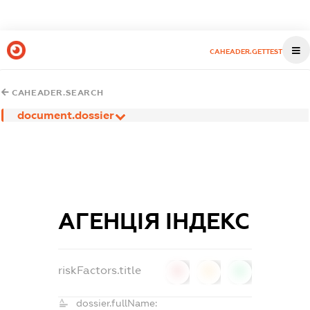
CAHEADER.GETTEST
CAHEADER.SEARCH
document.dossier
АГЕНЦІЯ ІНДЕКС
riskFactors.title
0
0
0
dossier.fullName: