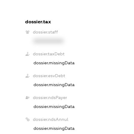
dossier.tax
dossier.staff
XXXXXXXXXX
dossier.taxDebt
dossier.missingData
dossier.esvDebt
dossier.missingData
dossier.ndsPayer
dossier.missingData
dossier.ndsAnnul
dossier.missingData