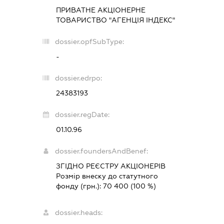
ПРИВАТНЕ АКЦІОНЕРНЕ
ТОВАРИСТВО "АГЕНЦІЯ ІНДЕКС"
dossier.opfSubType:
-
dossier.edrpo:
24383193
dossier.regDate:
01.10.96
dossier.foundersAndBenef:
ЗГІДНО РЕЄСТРУ АКЦІОНЕРІВ
Розмір внеску до статутного
фонду (грн.):
70 400
(100 %)
dossier.heads: