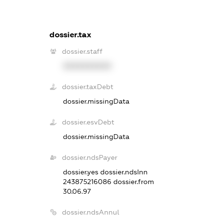
dossier.tax
dossier.staff
XXXXXXXXXX
dossier.taxDebt
dossier.missingData
dossier.esvDebt
dossier.missingData
dossier.ndsPayer
dossier.yes
dossier.ndsInn
243875216086
dossier.from
30.06.97
dossier.ndsAnnul