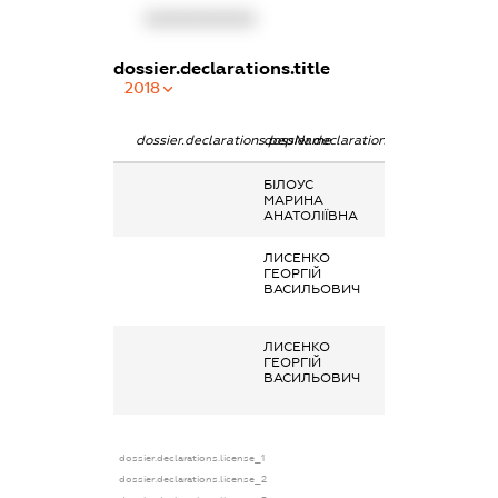
XXXXXXXXXX
dossier.declarations.title
2018
dossier.declarations.pepName
dossier.declarations.personName
dossier.declarat
БІЛОУС
Дохід від надан
МАРИНА
майна в оренду
АНАТОЛІЇВНА
ЛИСЕНКО
Заробітна плат
ГЕОРГІЙ
отримана за
ВАСИЛЬОВИЧ
основним місце
роботи
ЛИСЕНКО
Заробітна плат
ГЕОРГІЙ
отримана за
ВАСИЛЬОВИЧ
основним місце
роботи
dossier.declarations.license_1
dossier.declarations.license_2