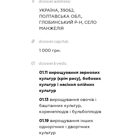
dossier.address:
УКРАЇНА, 39062,
ПОЛТАВСЬКА ОБЛ.,
ГЛОБИНСЬКИЙ Р-Н, СЕЛО
МАНЖЕЛІЯ
dossier.capital:
1 000 грн.
dossier.kveds:
01.11
вирощування зернових
культур (крім рису), бобових
культур і насіння олійних
культур
01.13
вирощування овочів і
баштанних культур,
коренеплодів і бульбоплодів
01.19
вирощування інших
однорічних і дворічних
культур