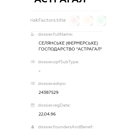
riskFactors.title
0
0
0
dossier.fullName:
СЕЛЯНСЬКЕ (ФЕРМЕРСЬКЕ)
ГОСПОДАРСТВО "АСТРАГАЛ"
dossier.opfSubType:
-
dossier.edrpo:
24387529
dossier.regDate:
22.04.96
dossier.foundersAndBenef: