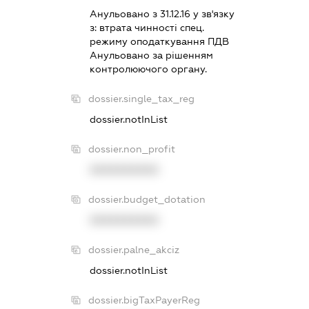
Анульовано з 31.12.16 у зв'язку
з:
втрата чинностi спец.
режиму оподаткування ПДВ
Анульовано за рiшенням
контролюючого органу.
dossier.single_tax_reg
dossier.notInList
dossier.non_profit
XXXXXXXXXX
dossier.budget_dotation
XXXXXXXXXX
dossier.palne_akciz
dossier.notInList
dossier.bigTaxPayerReg