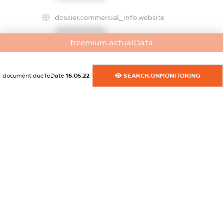
dossier.commercial_info.website
XXXXXXXXXX
freemium.actualData
dossier.commercial_info.activity
XXXXXXXXXX
document.dueToDate
16.05.22
SEARCH.ONMONITORING
freemium.exampleText_1
freemium.exampleText_2
freemium.anonymousPerSearch2
FREEMIUM.DETAILS
FREEMIUM.REGISTER