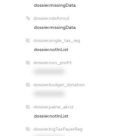
dossier.missingData
dossier.ndsAnnul
dossier.missingData
dossier.single_tax_reg
dossier.notInList
dossier.non_profit
XXXXXXXXXX
dossier.budget_dotation
XXXXXXXXXX
dossier.palne_akciz
dossier.notInList
dossier.bigTaxPayerReg