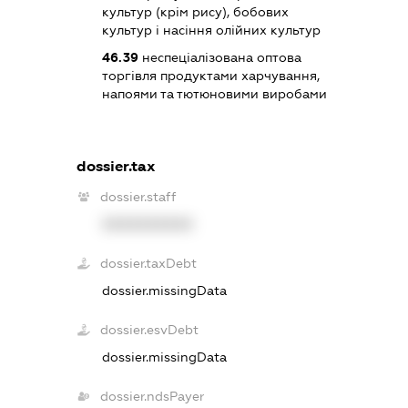
культур (крім рису), бобових
культур і насіння олійних культур
46.39
неспеціалізована оптова
торгівля продуктами харчування,
напоями та тютюновими виробами
dossier.tax
dossier.staff
XXXXXXXXXX
dossier.taxDebt
dossier.missingData
dossier.esvDebt
dossier.missingData
dossier.ndsPayer