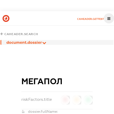
CAHEADER.GETTEST
CAHEADER.SEARCH
document.dossier
МЕГАПОЛ
riskFactors.title
0
0
0
dossier.fullName: