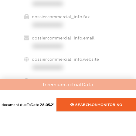
XXXXXXXXXX
dossier.commercial_info.fax
XXXXXXXXXX
dossier.commercial_info.email
XXXXXXXXXX
dossier.commercial_info.website
XXXXXXXXXX
dossier.commercial_info.activity
freemium.actualData
XXXXXXXXXX
document.dueToDate
28.05.21
SEARCH.ONMONITORING
freemium.exampleText_1
freemium.exampleText_2
freemium.anonymousPerSearch2
FREEMIUM.DETAILS