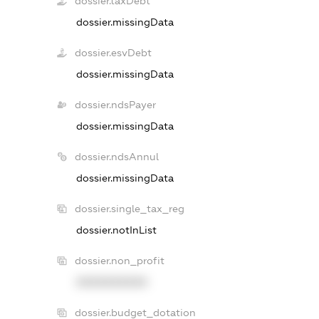
dossier.taxDebt
dossier.missingData
dossier.esvDebt
dossier.missingData
dossier.ndsPayer
dossier.missingData
dossier.ndsAnnul
dossier.missingData
dossier.single_tax_reg
dossier.notInList
dossier.non_profit
XXXXXXXXXX
dossier.budget_dotation