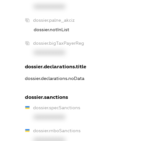
XXXXXXXXXX
dossier.palne_akciz
dossier.notInList
dossier.bigTaxPayerReg
XXXXXXXXXX
dossier.declarations.title
dossier.declarations.noData
dossier.sanctions
dossier.specSanctions
XXXXXXXXXX
dossier.rnboSanctions
XXXXXXXXXX