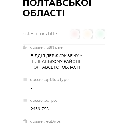
ПОЛТАВСЬКОЇ
ОБЛАСТІ
riskFactors.title
0
0
0
dossier.fullName:
ВІДДІЛ ДЕРЖКОМЗЕМУ У
ШИШАЦЬКОМУ РАЙОНІ
ПОЛТАВСЬКОЇ ОБЛАСТІ
dossier.opfSubType:
-
dossier.edrpo:
24391755
dossier.regDate: