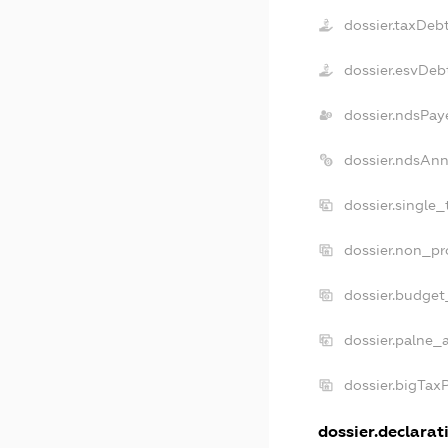
dossier.taxDeb
dossier.esvDeb
dossier.ndsPay
dossier.ndsAnn
dossier.single
dossier.non_pr
dossier.budget
dossier.palne_a
dossier.bigTax
dossier.declarati