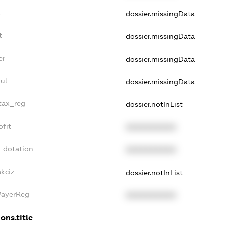
t
dossier.missingData
t
dossier.missingData
er
dossier.missingData
ul
dossier.missingData
_tax_reg
dossier.notInList
ofit
XXXXXXXXXX
_dotation
XXXXXXXXXX
kciz
dossier.notInList
PayerReg
XXXXXXXXXX
ons.title