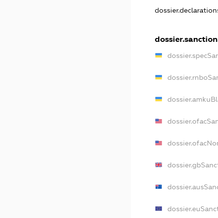
dossier.declaratio
dossier.sanction
dossier.specSa
dossier.rnboSa
dossier.amkuBl
dossier.ofacSa
dossier.ofacN
dossier.gbSanc
dossier.ausSan
dossier.euSanc