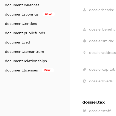
document.balances
dossier.heads:
document.scorings
new!
document.tenders
dossier.benefici
document.publicfunds
dossier.smida:
document.ved
document.semantrum
dossier.address
document.relationships
dossier.capital:
document.licenses
new!
dossier.kveds:
dossier.tax
dossier.staff