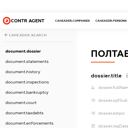
CONTR AGENT
CAHEADER.COMPANIES
CAHEADER.PERSONS
CAHEADER.SEARCH
ПОЛТАВ
document.dossier
document.statements
document.history
dossier.title
document.inspections
dossier.fullNam
document.bankruptcy
dossier.opfSub
document.court
document.taxdebts
dossier.edrpo:
document.enforcements
dossier.regDate