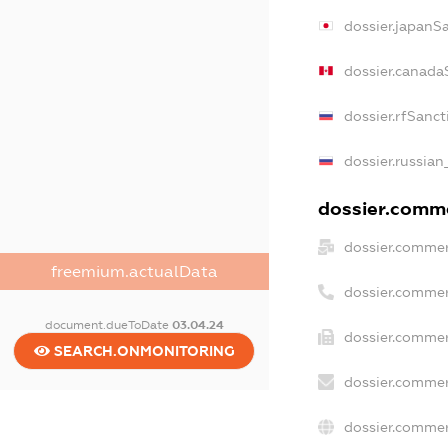
dossier.japanS
dossier.canada
dossier.rfSanct
dossier.russian
dossier.comme
dossier.commer
freemium.actualData
dossier.commer
document.dueToDate
03.04.24
dossier.commer
SEARCH.ONMONITORING
dossier.commer
dossier.commer