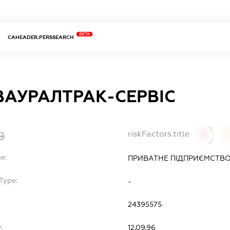
BETA
CAHEADER.PERSSEARCH
АУРАЛТРАК-СЕРВІС
riskFactors.title
0
0
e:
ПРИВАТНЕ ПІДПРИЄМСТВО
Type:
-
24395575
:
12.09.96